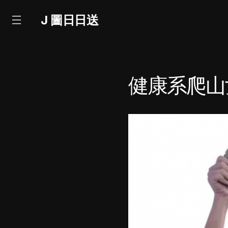
J 圖日日送
健康系爬山女