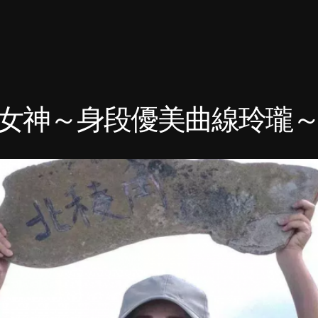
神～身段優美曲線玲瓏～愛！ 