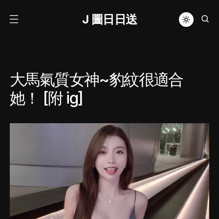
J 圖日日送
大馬氣質女神~豹紋很適合
她！ [附 ig]