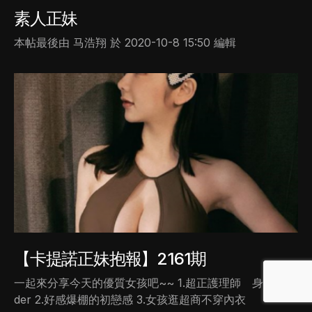
素人正妹
本帖最後由 马浩翔 於 2020-10-8 15:50 編輯
【卡提諾正妹抱報】2161期
一起來分享今天的優質女孩吧~~ 1.超正護理師 身材兇兇
der 2.好感爆棚的初戀感 3.女孩逛超商不穿內衣