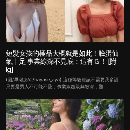
短髮女孩的極品大概就是如此！臉蛋仙
氣十足 事業線深不見底：這有Ｇ！ [附
ig]
(圖/早瀬あや/hayase_aya) 這種等級應該不需要我多說，
只要是男人不可能不愛，事業線超級無敵深，難