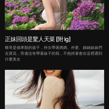
正妹回頭是驚人天菜 [附 ig]
豬哥是個孝順的孩子，外出帶著媽媽、外婆、姊姊妹妹們
去賞花，旁邊沒有帶著妹子的我，不抱持著會在這裡遇到
什麼美女