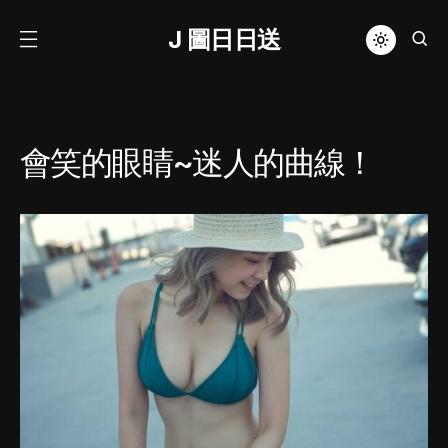
J 圖日日送
會笑的眼睛~迷人的曲線！