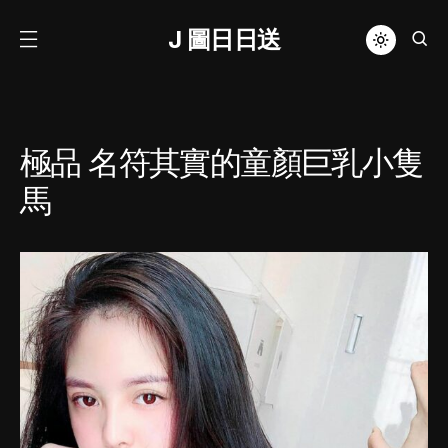
J 圖日日送
極品 名符其實的童顏巨乳小隻
馬