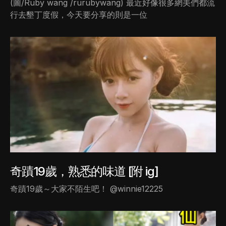
(圖/Ruby wang /rurubywang) 最近好像很多網美們都流
行去墾丁度假，今天要分享的則是一位
奇蹟19歲，熟悉的味道 [附 ig]
奇蹟19歲～大家不陌生吧！ @winnie12225