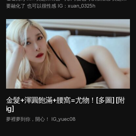
要融化了 也可以很性感 IG：xuan_0325h
金髮+渾圓飽滿+腰窩=尤物！[多圖] [附
ig]
夢裡夢到你，開心！ IG_yuec08