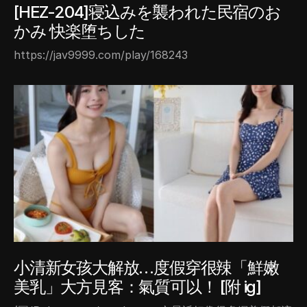
[HEZ-204]寝込みを襲われた民宿のお
かみ 快楽堕ちした
https://jav9999.com/play/168243
小清新女孩大解放…度假穿很辣「鮮嫩
美乳」大方見客：氣質可以！ [附 ig]