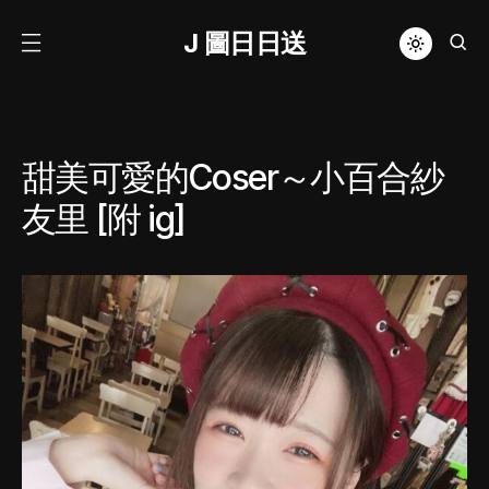
J 圖日日送
甜美可愛的Coser～小百合紗
友里 [附 ig]