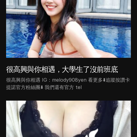
很高興與你相遇，大學生了沒前班底
很高興與你相遇 IG：melody908yen 看更多⬇️追蹤按讚卡
提諾官方粉絲團⬇️ 我們還有官方 tel