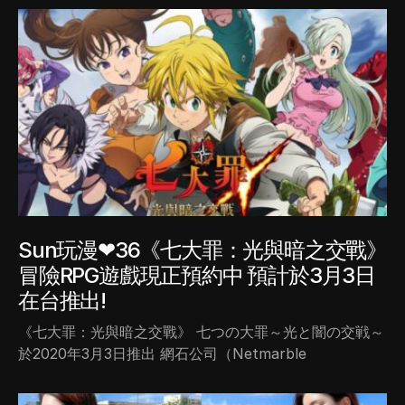
Sun玩漫❤36《七大罪：光與暗之交戰》
冒險RPG遊戲現正預約中 預計於3月3日
在台推出!
《七大罪：光與暗之交戰》 七つの大罪～光と闇の交戦～
於2020年3月3日推出 網石公司（Netmarble