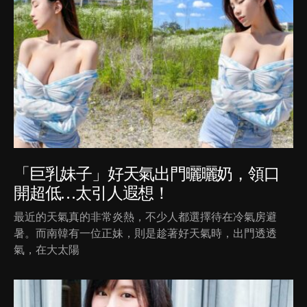
「巨乳妹子」好天氣出門曬曬奶，領口
開超低…太引人遐想！
最近的天氣真的非常炎熱，不少人都選擇待在冷氣房避
暑。而南韓有一位正妹，則是趁著好天氣時，出門透透
氣，在大太陽