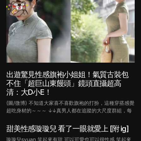
出遊驚見性感旗袍小姐姐！氣質古裝包
不住「超巨山東饅頭」鏡頭直攝超高
清：大D小E！
(圖/微博) 不知道大家喜不喜歡旗袍的打扮，這種穿搭感覺
超吃身材的～～～ ↓↓真男人都在追蹤的大尺度群組，每
甜美性感璇璇兒 看了一眼就愛上 [附 ig]
璇璇兒syuan 笑起來有甜 可以可愛也可以很性感 笑起來