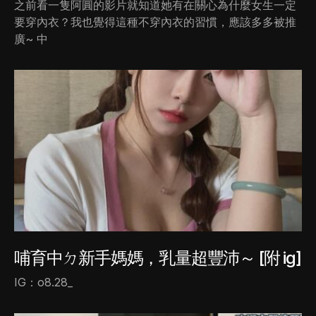
之前看一隻阿圓的影片就知道她有在關心為什麼女生一定
要穿內衣？我也覺得這種不穿內衣的習慣，應該多多被推
廣~ 中
哺育中ㄉ新手媽媽，乳量超豐沛～ [附 ig]
IG：o8.28_