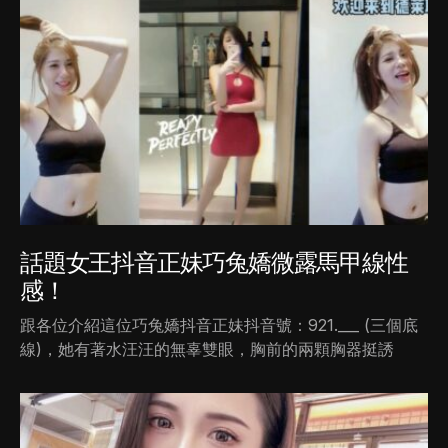
話題女王抖音正妹巧兔嬌微露馬甲線性
感！
跟各位介紹這位巧兔嬌抖音正妹抖音號：921.___ (三個底
線)，她有著水汪汪的無辜雙眼，胸前的兩顆胸器挺誘