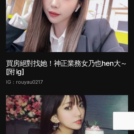
買房絕對找她！神正業務女乃也hen大～
[附 ig]
IG：rouyau0217