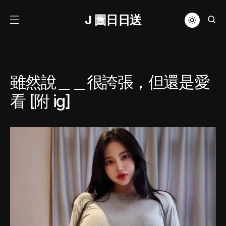
J 圖日日送
雖然說＿＿很誇張，但還是愛
看 [附 ig]