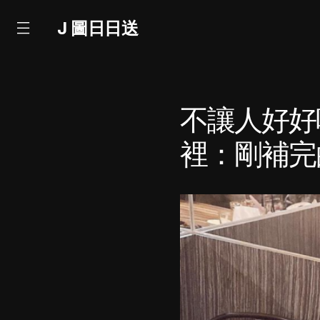
J 圖日日送
不讓人好好
裡：剛補完的