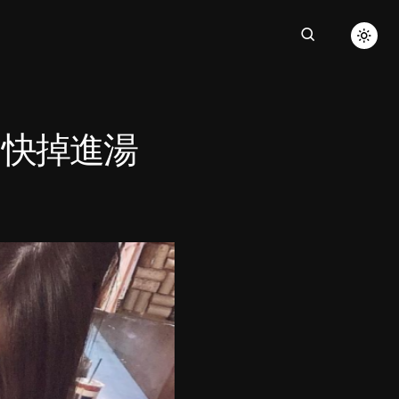
」快掉進湯