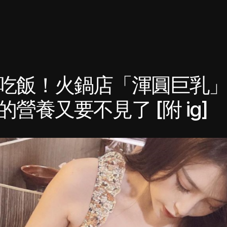
吃飯！火鍋店「渾圓巨乳
營養又要不見了 [附 ig]