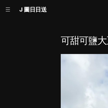
J 圖日日送
可甜可鹽大正