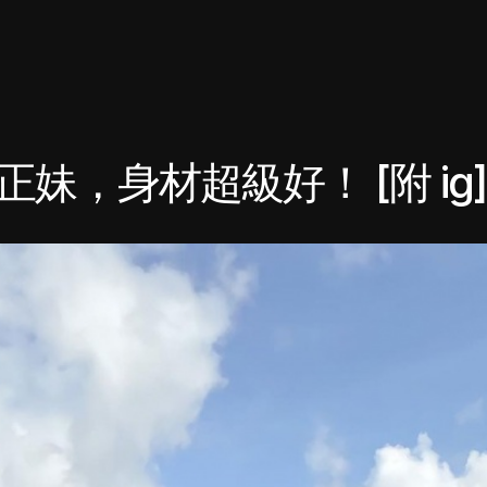
妹，身材超級好！ [附 ig]