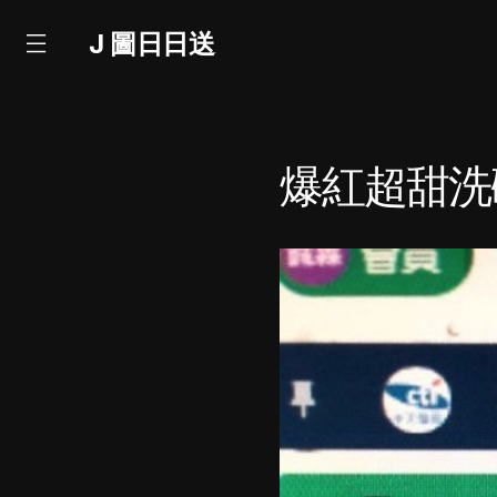
J 圖日日送
爆紅超甜洗