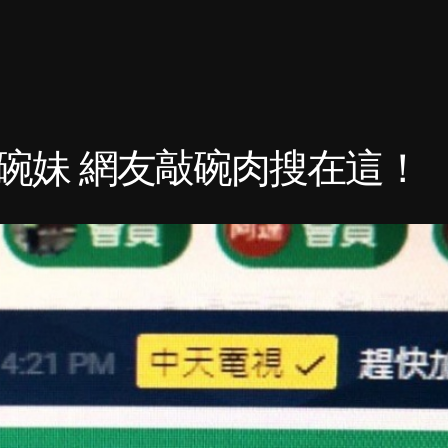
碗妹 網友敲碗肉搜在這！