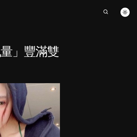
乳量」豐滿雙