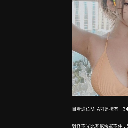
目看這位Mi A可是擁有「3
難怪不光比基尼快罩不住，