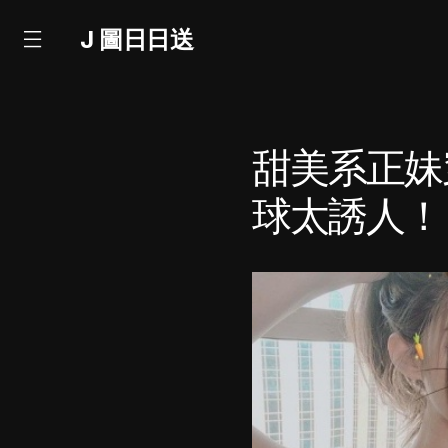
J 圖日日送
甜美系正妹
球太誘人！ [