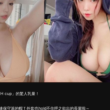
4H cup」的驚人乳量！
連保守派的帽Ｔ外套也hold不住呼之欲出的長輩啦～