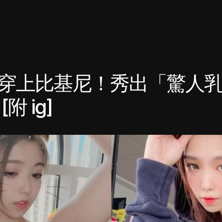
穿上比基尼！秀出「驚人
附 ig]