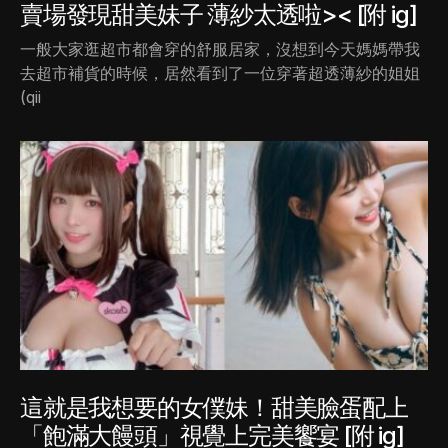
賣場發現甜美妹子 薄紗太透啦>< [附 ig]
一般大家逛超市都會穿的舒服居家，沒想到今天媽媽帶我
去超市補貨的時候，居然看到了一位穿著超透薄紗的姐姐
(qii
這就是我想要的女僕妹！甜美臉蛋配上
「飽滿大饅頭」視覺上完美饗宴 [附 ig]