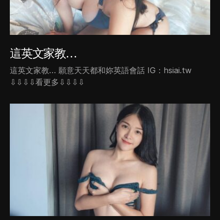
這英文家教…
這英文家教… 願意天天都和妳英語會話 IG：hsiai.tw
⇩⇩⇩⇩看更多⇩⇩⇩⇩