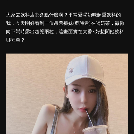
大家去飲料店都會點什麼啊？平常愛喝奶味超重飲料的
我，今天剛好看到一位吊帶褲妹(蘇詩尹)在喝奶茶，微微
向下彎時露出超兇兩粒，這畫面實在太香~好想問她飲料
哪裡買？