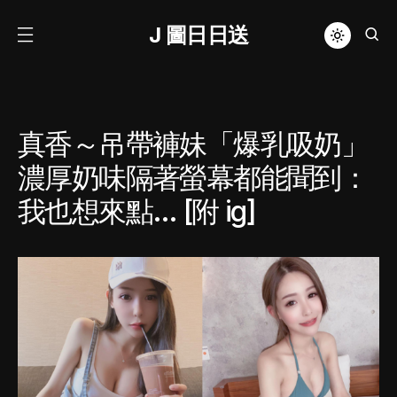
J 圖日日送
真香～吊帶褲妹「爆乳吸奶」
濃厚奶味隔著螢幕都能聞到：
我也想來點… [附 ig]