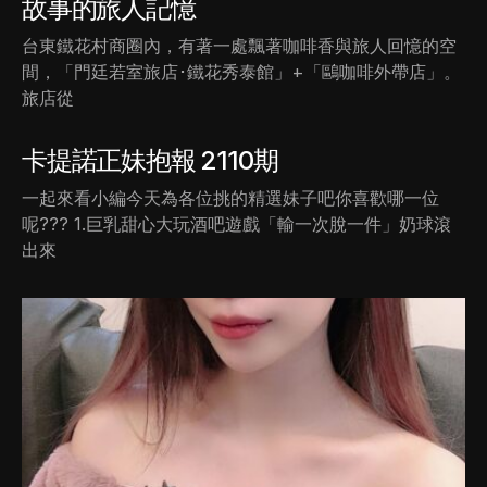
故事的旅人記憶
台東鐵花村商圈內，有著一處飄著咖啡香與旅人回憶的空
間，「門廷若室旅店･鐵花秀泰館」+「鷗咖啡外帶店」。
旅店從
卡提諾正妹抱報 2110期
一起來看小編今天為各位挑的精選妹子吧你喜歡哪一位
呢??? 1.巨乳甜心大玩酒吧遊戲「輸一次脫一件」奶球滾
出來