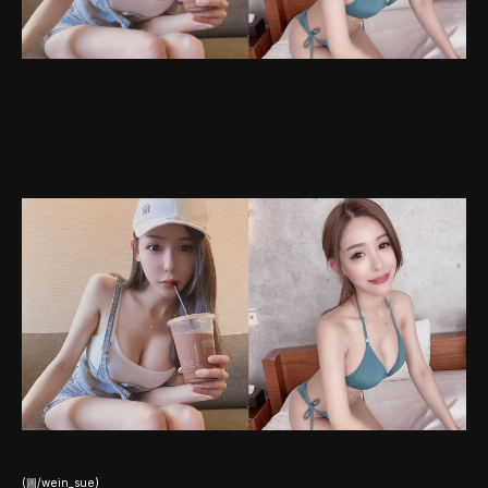
(圖/wein_sue)