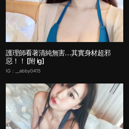
護理師看著清純無害…其實身材超邪
惡！！ [附 ig]
IG：__abby0415