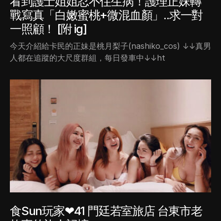
看到護士姐姐忍不住生病！護理正妹轉
戰寫真「白嫩蜜桃+微混血顏」..求一對
一照顧！ [附 ig]
今天介紹給卡民的正妹是桃月梨子(nashiko_cos) ↓↓真男
人都在追蹤的大尺度群組，每日發車中↓↓ht
食Sun玩家❤41 門廷若室旅店 台東市老