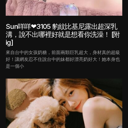
Sun咩咩❤3105 豹紋比基尼露出超深乳
溝，說不出哪裡好就是想看你洗澡！ [附
ig]
來自台中的女孩奶糖，前面兩顆巨乳超大，身材真的超級
好！讓網友忍不住說台中的妹都好漂亮奶好大！她本身也
是一個小