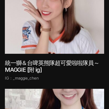
統一獅＆台啤英熊隊超可愛啦啦隊員～
MAGGIE [附 ig]
IG：_maggie_chen