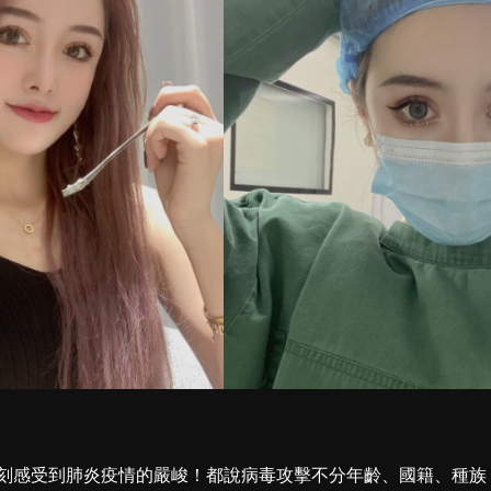
刻感受到肺炎疫情的嚴峻！都說病毒攻擊不分年齡、國籍、種族