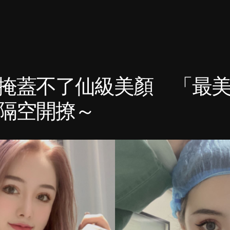
掩蓋不了仙級美顏 「最
隔空開撩～