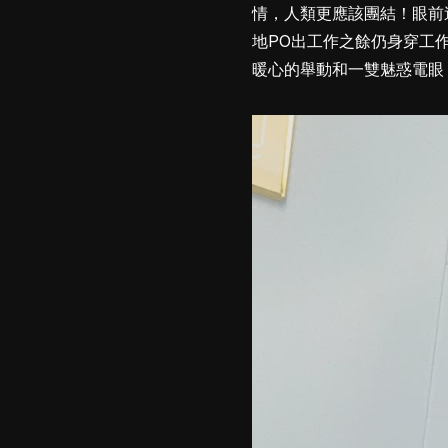
情，人類更應該團結！眼前
地PO出工作之餘仍身穿工
暖心的舉動和一雙魅惑電眼