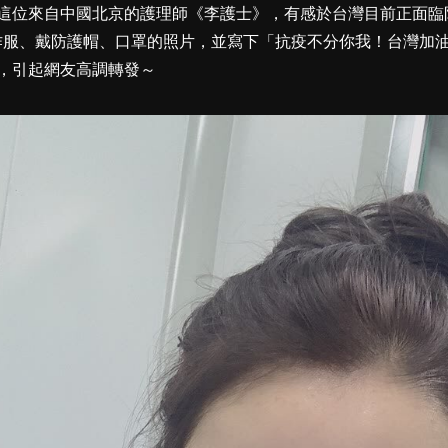
這位來自中國北京的護理師《李護士》，有感於台灣目前正面臨
作服、戴防護帽、口罩的照片，並寫下「抗疫不分你我！台灣加
，引起網友高調轉發～