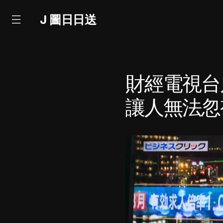
J 圖日日送
財經電視台
讓人無法忽視