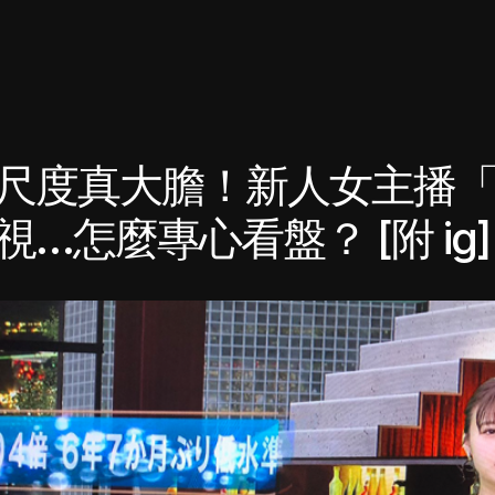
尺度真大膽！新人女主播
…怎麼專心看盤？ [附 ig]