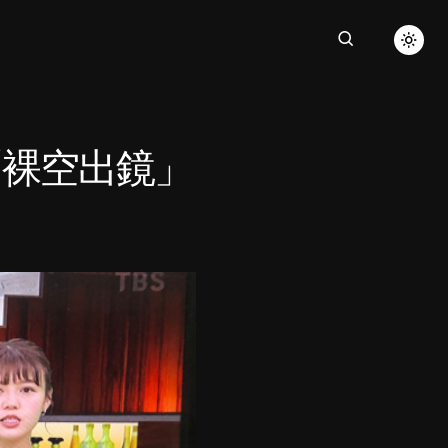
「裸空出鏡」