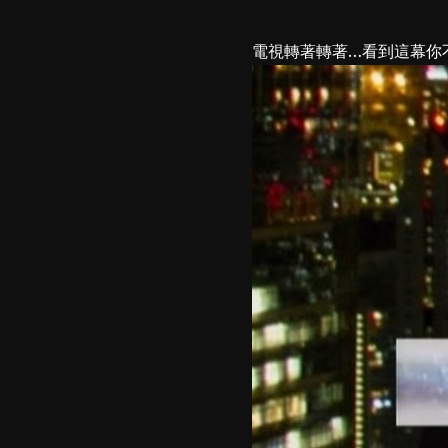
電視轉著轉著…看到這幕你