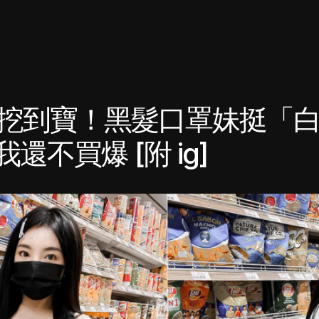
挖到寶！黑髮口罩妹挺「
還不買爆 [附 ig]