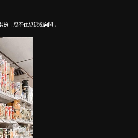
休閒裝扮，忍不住想親近詢問，