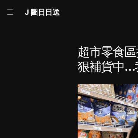
J 圖日日送
超市零食區
狠補貨中…我