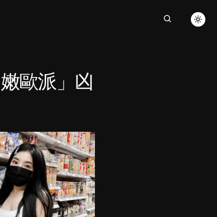
白嫩歐派」凶