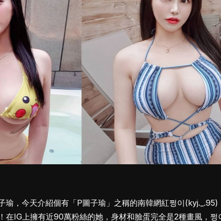
瑜，今天介紹個有「P圖子瑜」之稱的南韓網紅쩡이(kyj._.95
！在IG上擁有近90萬粉絲的她，身材和臉蛋完全是2種畫風，