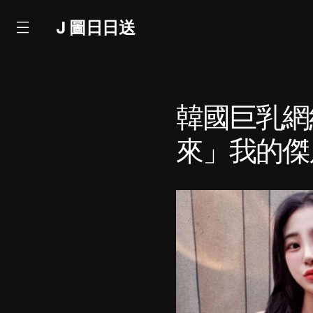
J 圖日日送
韓國巨乳網
來」我的傑尼