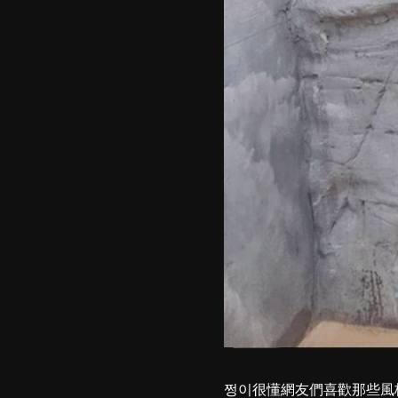
쩡이很懂網友們喜歡那些風