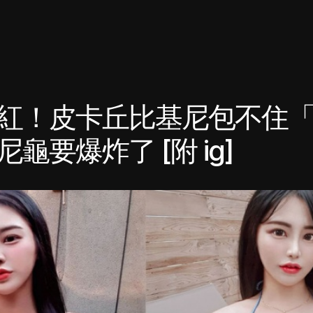
紅！皮卡丘比基尼包不住
龜要爆炸了 [附 ig]