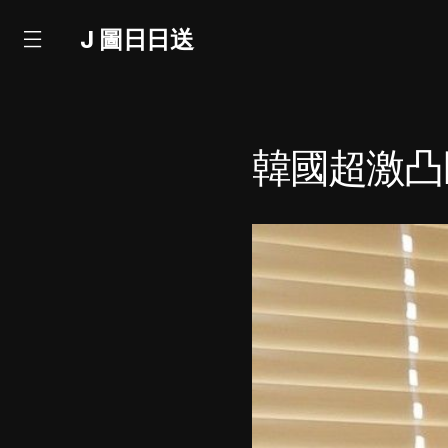
J 圖日日送
韓國超激凸巨