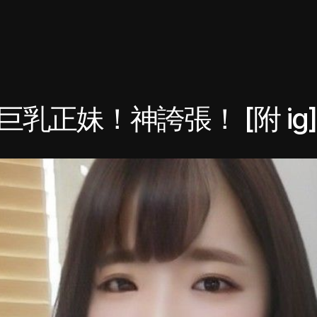
乳正妹！神誇張！ [附 ig]