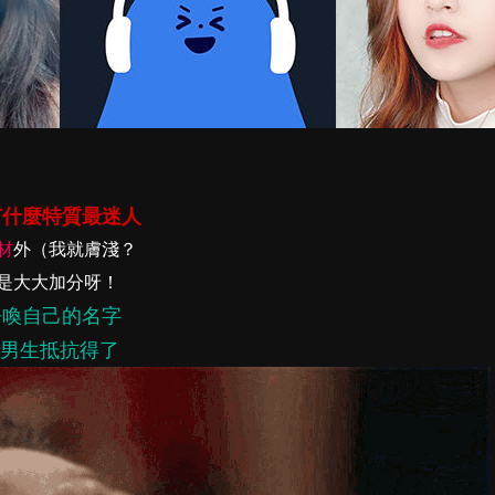
有什麼特質最迷人
材
外（我就膚淺？
是大大加分呀！
呼喚自己的名字
個男生抵抗得了