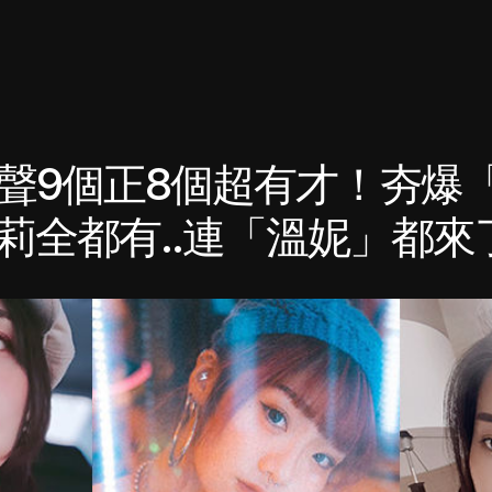
女聲9個正8個超有才！夯爆
莉全都有..連「溫妮」都來