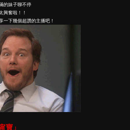
滿的妹子聊不停
太興奮啦！！
享一下幾個超讚的主播吧！
甯寶」