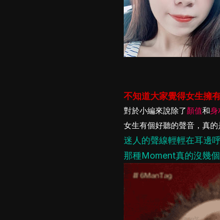
不知道大家覺得女生擁
對於小編來說除了
顏值
和
身
女生有個好聽的聲音，真的
迷人的聲線輕輕在耳邊
那種Moment真的沒幾