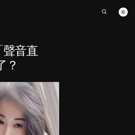
「聲音直
了？