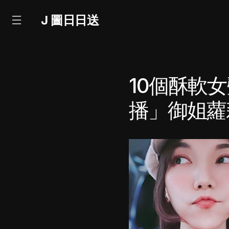
J 圖日日送
10個酥軟
播」御姐蘿