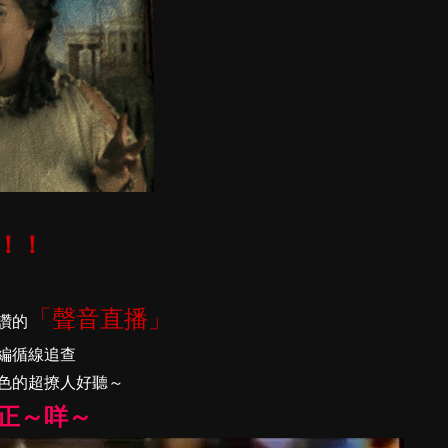
！！
「聲音直播」
讚的
編循線追查
色的超撩人好聽～
正～咩～