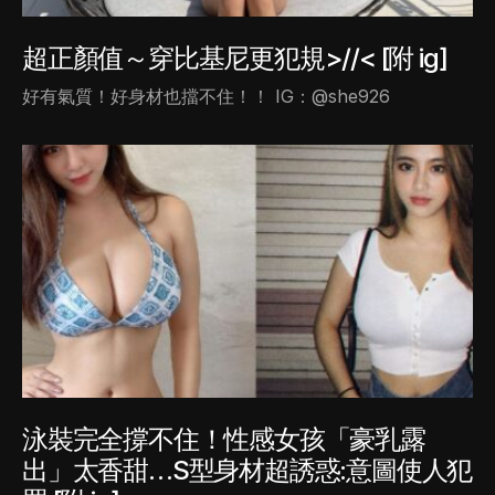
超正顏值～穿比基尼更犯規>//< [附 ig]
好有氣質！好身材也擋不住！！ IG：@she926
泳裝完全撐不住！性感女孩「豪乳露
出」太香甜…S型身材超誘惑:意圖使人犯