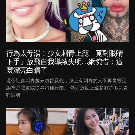
行為太母湯！少女刺青上癮「竟對眼睛
下手」放飛自我導致失明…網惋惜：這
麼漂亮白瞎了
現今社會刺青越來越普及化，身上有刺青的人不再會被誤
認為是黑道或從事特種行業。 然而這世上還是有許多刺青
狂熱者