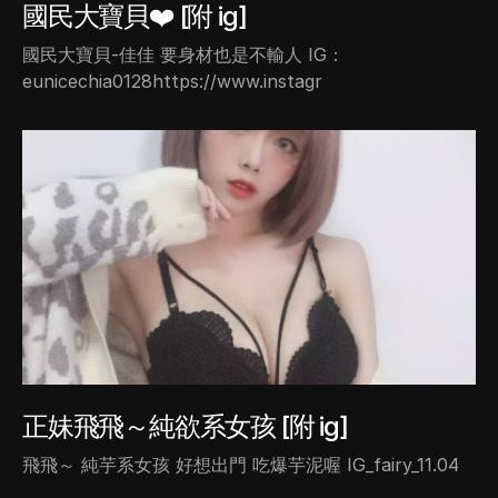
國民大寶貝❤️ [附 ig]
國民大寶貝-佳佳 要身材也是不輸人 IG：
eunicechia0128https://www.instagr
正妹飛飛～純欲系女孩 [附 ig]
飛飛～ 純芋系女孩 好想出門 吃爆芋泥喔 IG_fairy_11.04