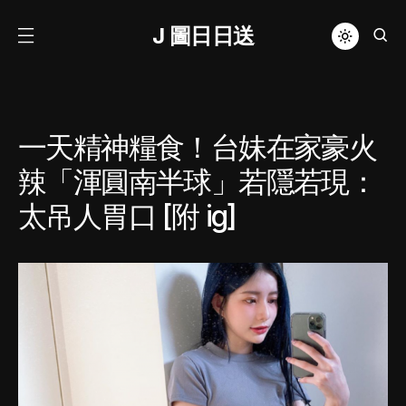
J 圖日日送
一天精神糧食！台妹在家豪火
辣「渾圓南半球」若隱若現：
太吊人胃口 [附 ig]