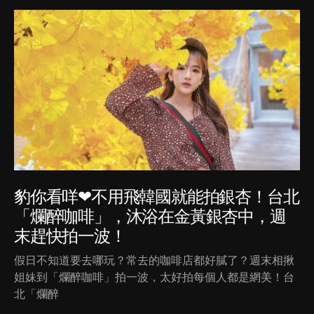
豹你看咩❤不用飛韓國就能拍銀杏！台北
「爛醉咖啡」，沐浴在金黃銀杏中，週
末趕快拍一波！
假日不知道要去哪玩？常去的咖啡店都好膩了？週末相揪
姐妹到「爛醉咖啡」拍一波，太好拍每個人都是網美！台
北「爛醉