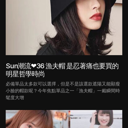
Sun潮流❤36 漁夫帽 是忍著痛也要買的
明星哲學時尚
必備單品太多款可以選擇，但是不是該選款遮陽又能顯瘦
小臉的帽款呢？今年焦點單品之一「漁夫帽」一戴瞬間時
髦度大增