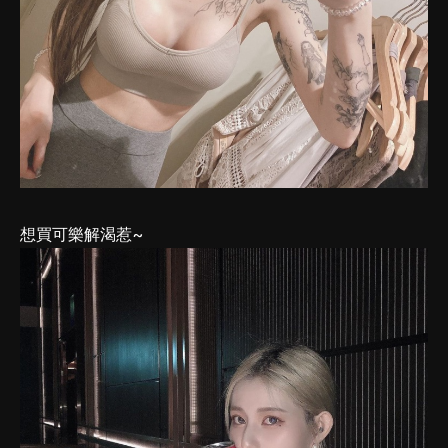
想買可樂解渴惹~