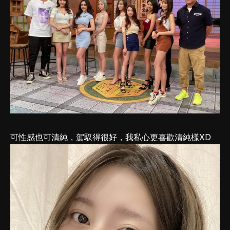
可性感也可清純，駕馭得很好，我私心更喜歡清純樣XD