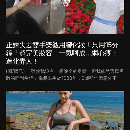
正妹失去雙手樂觀用腳化妝！只用15分
鐘「超完美妝容」一氣呵成…網心疼：
造化弄人！
(圖/騰訊) 「雖然我沒有一個健全的身體，但我依然選擇勇
敢的面對生活」楊佩出生於1988年，9歲那年因意外不