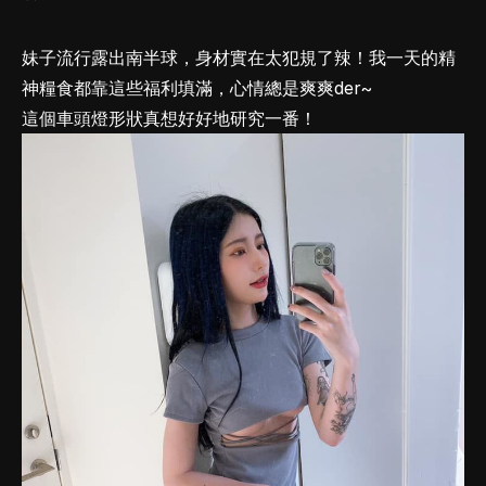
妹子流行露出南半球，身材實在太犯規了辣！我一天的精
神糧食都靠這些福利填滿，心情總是爽爽der~
這個車頭燈形狀真想好好地研究一番！