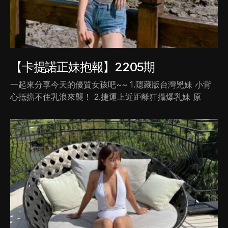
【卡提諾正妹抱報】2205期
一起來分享今天的優質女孩吧~~ 1.隱藏版台灣兇妹 小背
心抵擋不住乳浪來襲！ 2.捷運上近距離狂攝爆乳妹 原