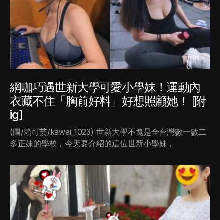
網咖巧遇世新大學可愛小學妹！運動內
衣藏不住「胸前好料」好想照顧她！ [附
ig]
(圖/賴可芸/kawai_1023) 世新大學不愧是全台灣數一數二
多正妹的學校，今天要介紹的這位世新小學妹，