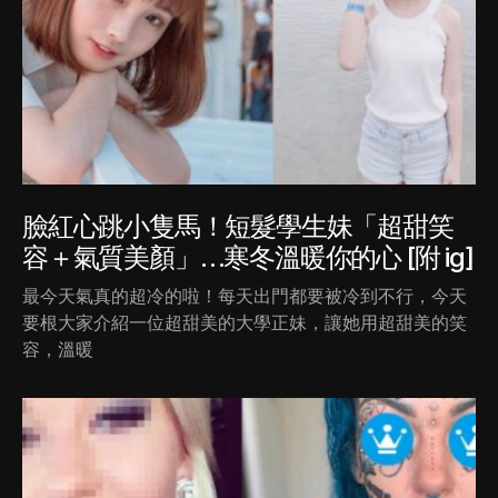
臉紅心跳小隻馬！短髮學生妹「超甜笑
容＋氣質美顏」…寒冬溫暖你的心 [附 ig]
最今天氣真的超冷的啦！每天出門都要被冷到不行，今天
要根大家介紹一位超甜美的大學正妹，讓她用超甜美的笑
容，溫暖