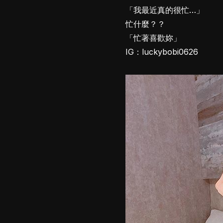
「我最近真的很忙…」
忙什麼？？
「忙著喜歡妳」
IG：luckybobi0626