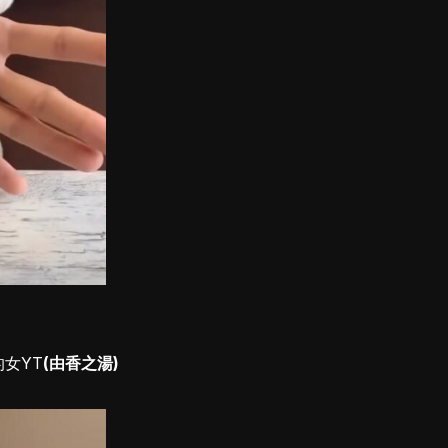
女YT
(由香之湯)