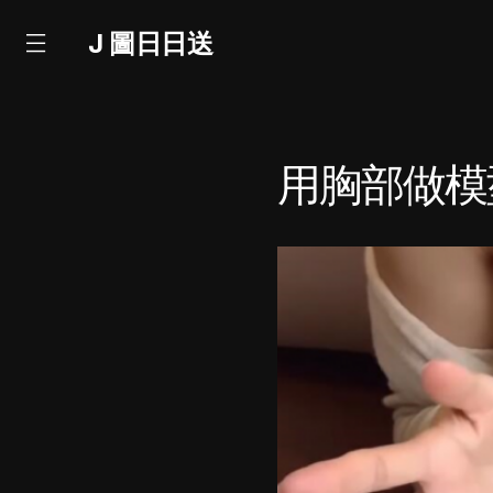
J 圖日日送
用胸部做模型