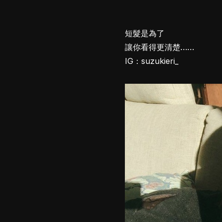
短髮是為了
讓你看得更清楚……
IG：suzukieri_