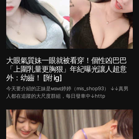
大眼氣質妹一眼就被看穿！個性凶巴巴
「上圍乳量更胸狠」年紀曝光讓人超意
外：幼齒！ [附 ig]
今天要介紹的正妹是ᴍɪᴍɪ婷婷（mis_shop93） ↓↓真男
人都在追蹤的大尺度群組，每日發車中↓http