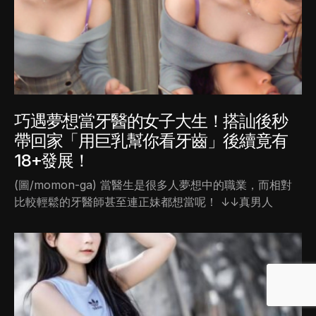
巧遇夢想當牙醫的女子大生！搭訕後秒
帶回家「用巨乳幫你看牙齒」後續竟有
18+發展！
(圖/momon-ga) 當醫生是很多人夢想中的職業，而相對
比較輕鬆的牙醫師甚至連正妹都想當呢！ ↓↓真男人