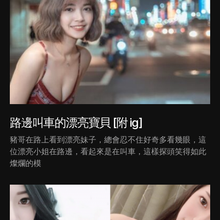
路邊叫車的漂亮寶貝 [附 ig]
豬哥在路上看到漂亮妹子，總會忍不住好奇多看幾眼，這
位漂亮小姐在路邊，看起來是在叫車，這樣探頭笑得如此
燦爛的模