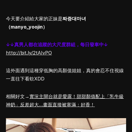
今天要介紹給大家的正妹是
짜증대마녀
（manyo_yoojin）
↓↓真男人都在追蹤的大尺度群組，每日發車中↓
http://bit.ly/2tAIvPO
這外面遇到這種穿低胸的高顏值姐姐，真的會忍不住視線
一直往下看欸XDD
相關好文→
實況主開台就是愛露！甜甜顏值配上「乳牛級
神奶」反差超大…畫面直接被塞滿：好香！