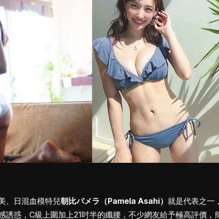
美、日混血模特兒
朝比パメラ（Pamela Asahi）
就是代表之一
感誘惑，C級上圍加上21吋半的纖腰，不少網友給予極高評價，