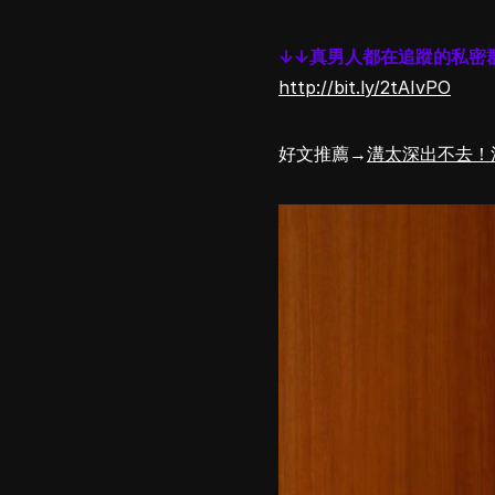
↓↓真男人都在追蹤的私密
http://bit.ly/2tAIvPO
好文推薦→
溝太深出不去！