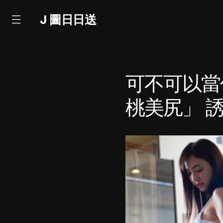
J 圖日日送
可不可以當
桃美尻」 誘