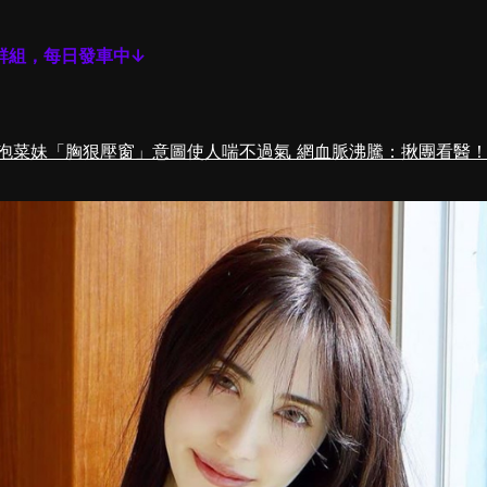
群組，每日發車中↓
泡菜妹「胸狠壓窗」意圖使人喘不過氣 網血脈沸騰：揪團看醫