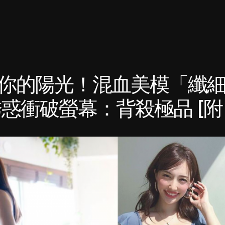
你的陽光！混血美模「纖
惑衝破螢幕：背殺極品 [附 i