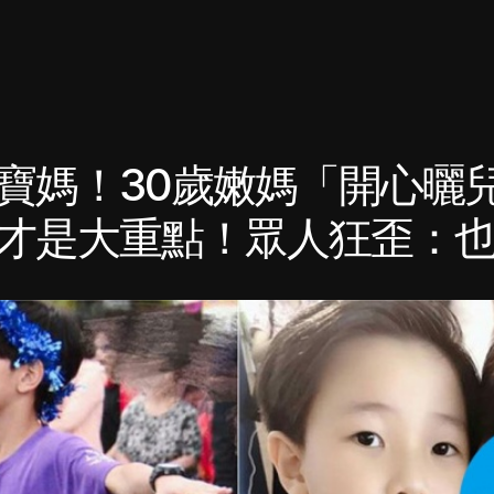
寶媽！30歲嫩媽「開心曬
才是大重點！眾人狂歪：