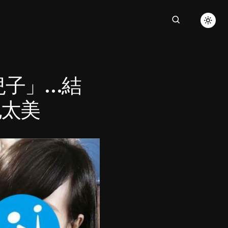
兒子」…結
也太美