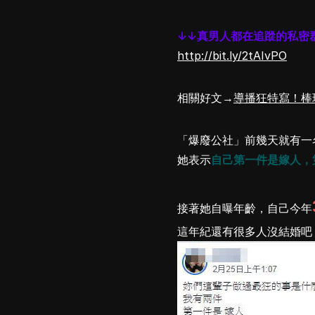
↓↓真男人都在追蹤的私密
http://bit.ly/2tAIvPO
相關好文→
導播狂特寫！棒
「爆廢公社」前幾天就有一
她表示
自己第一件是嫁人，
接著她自曝年齡，自己今年
這年紀還有很多人沒結婚吧