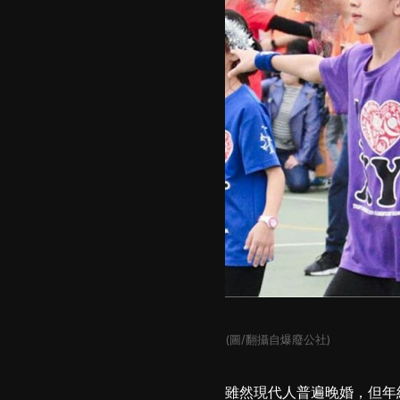
(圖/翻攝自爆廢公社)
雖然現代人普遍晚婚，但年