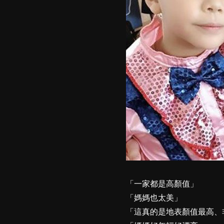
「一家都是高顏值」
「媽媽也太美」
「這真的是地表顏值最高、