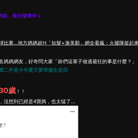
群組，每日發車中↓
球比賽…地方媽媽超H「短髮+激美顏」網全看瘋：火腿隊挺起
名媽媽網友，好奇問大家「妳們這輩子做過最狂的事是什麼？」
第二件是今年夏天要準備生老四
30歲
！！
，沒想到已經是4寶媽，也太猛了…