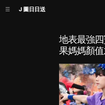
J 圖日日送
地表最強四
果媽媽顏值