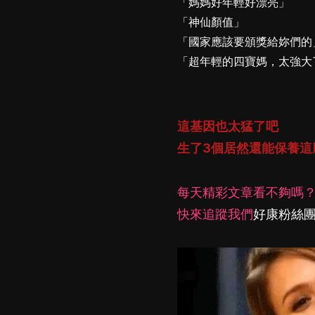
「媽媽好年輕好漂亮」
「神仙顏值」
「國家應該要頒獎給妳們的
「超年輕的四寶媽，太強大
這基因也太猛了吧
生了3個居然還能保養這麼
每天精彩文章看不夠嗎
快來追蹤我們
好康粉絲