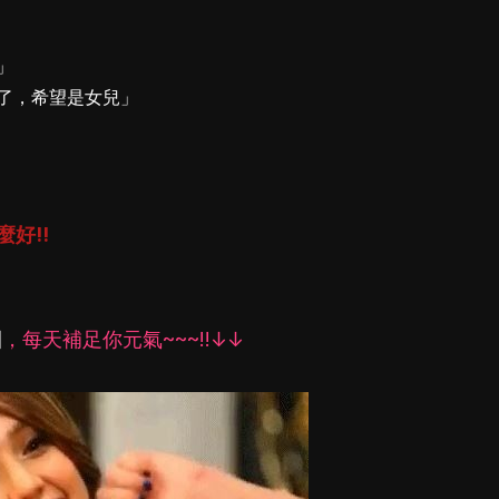
」
了，希望是女兒」
好!!
？
團
，每天補足你元氣~~~!!↓↓