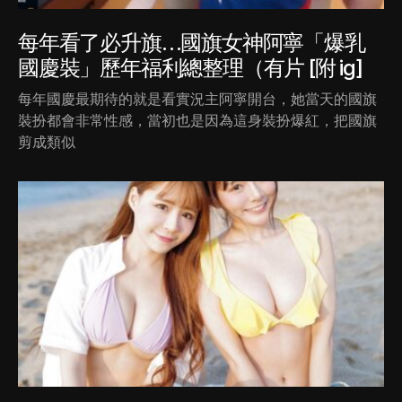
每年看了必升旗…國旗女神阿寧「爆乳
國慶裝」歷年福利總整理（有片 [附 ig]
每年國慶最期待的就是看實況主阿寧開台，她當天的國旗
裝扮都會非常性感，當初也是因為這身裝扮爆紅，把國旗
剪成類似