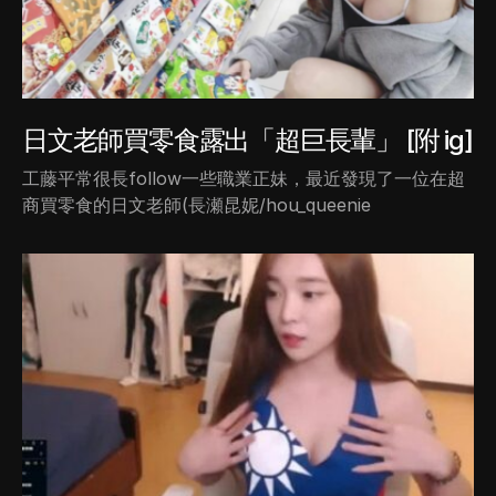
日文老師買零食露出「超巨長輩」 [附 ig]
工藤平常很長follow一些職業正妹，最近發現了一位在超
商買零食的日文老師(長瀬昆妮/hou_queenie