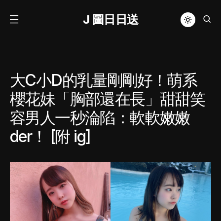
J 圖日日送
大C小D的乳量剛剛好！萌系
櫻花妹「胸部還在長」甜甜笑
容男人一秒淪陷：軟軟嫩嫩
der！ [附 ig]