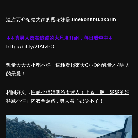
這次要介紹給大家的櫻花妹是
umekonnbu.akarin
↓↓真男人都在追蹤的大尺度群組，每日發車中↓
http://bit.ly/2tAIvPO
乳量太大太小都不好，這種看起來大C小D的乳量才4男人
的最愛！
相關好文→
性感小姐姐側臉太迷人！上衣一脫「滿滿的好
料藏不住」內衣全濕透…男人看了都受不了！