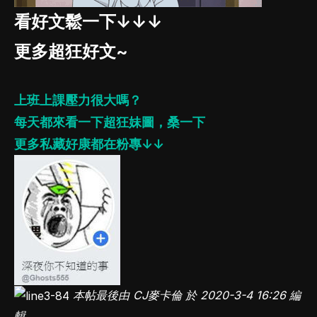
看好文鬆一下↓↓↓
更多超狂好文~
上班上課壓力很大嗎？
每天都來看一下超狂妹圖，桑一下
更多私藏好康都在粉專↓↓
本帖最後由 CJ麥卡倫 於 2020-3-4 16:26 編
輯