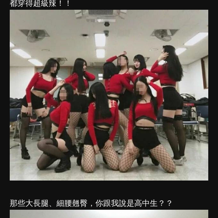
都穿得超級辣！！
那些大長腿、細腰翹臀，你跟我說是高中生？？