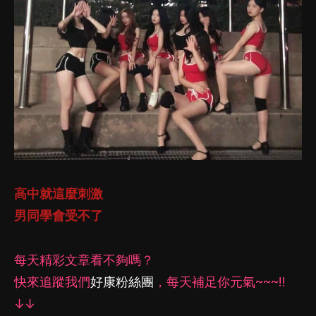
高中就這麼刺激
男同學會受不了
每天精彩文章看不夠嗎？
快來追蹤我們
好康粉絲團
，每天補足你元氣~~~!!
↓↓