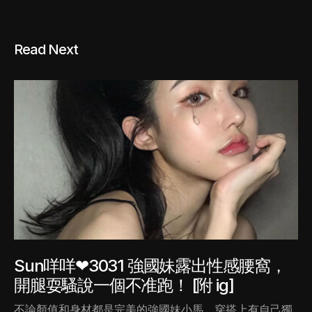
Read Next
Sun咩咩❤3031 強國妹露出性感腰窩，
開腿耍騷說一個不准跑！ [附 ig]
不論顏值和身材都是完美的強國妹小馬，穿搭上有自己獨