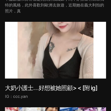
特的風格，此外喜歡到歐洲去旅遊，近期她在義大利拍的
照片，真
大奶小護士…好想被她照顧> < [附 ig]
IG：ccc.yan