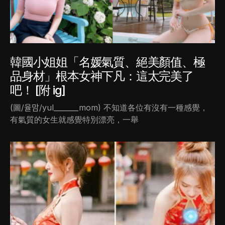
韓國小姐姐「名媛氣質、絕美顏值、極
品身材」根本女神下凡：這太完美了
吧！ [附 ig]
(圖/율맘/yul_______mom) 不知道各位有沒有一種感覺，
有氣質的女生就感覺特別漂亮，一舉