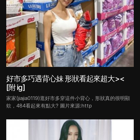
好市多巧遇背心妹 形狀看起來超大><
[附 ig]
家家(jiajia0119)逛好市多穿這件小背心，形狀真的很明顯
欸，484看起來有點大? 圖片來源:http