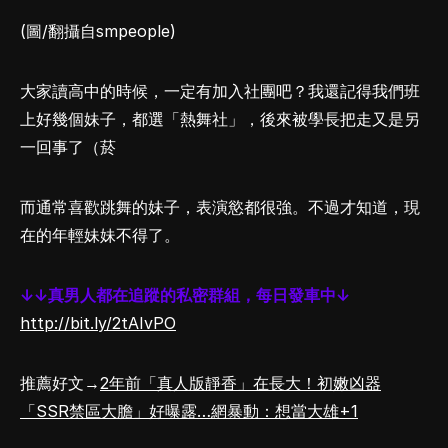
(圖/翻攝自smpeople)
大家讀高中的時候，一定有加入社團吧？我還記得我們班
上好幾個妹子，都選「熱舞社」，後來被學長把走又是另
一回事了（菸
而通常喜歡跳舞的妹子，表演慾都很強。不過才知道，現
在的年輕妹妹不得了。
↓↓真男人都在追蹤的私密群組，每日發車中↓
http://bit.ly/2tAIvPO
推薦好文→
2年前「真人版靜香」在長大！初嫩凶器
「SSR禁區大膽」好曝露…網暴動：想當大雄+1