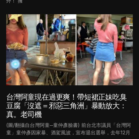
外！ 擁
台灣阿童現在過更爽！帶短裙正妹吃臭
豆腐「沒遮＝邪惡三角洲」暴動放大：
真。老司機
(圖/翻攝自台灣阿童─童仲彥臉書) 前台北市議員「台灣阿
童」童仲彥因家暴、酒駕風波，宣布退出選舉，去年12月