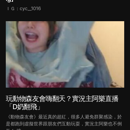
ＩＧ：cyc__1016
玩動物森友會嗨翻天？實況主阿樂直播
「D奶翻飛」
《動物森友會》最近真的超紅，很多人避免群聚感染，於
是都跑到虛擬世界跟朋友們互動玩耍，實況主阿樂也不例