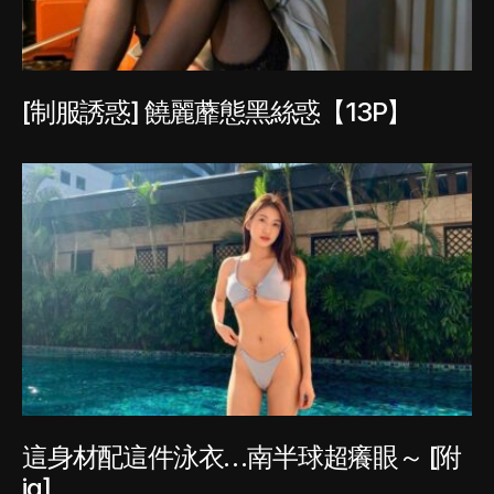
[制服誘惑] 饒麗蘼態黑絲惑【13P】
這身材配這件泳衣…南半球超癢眼～ [附
ig]