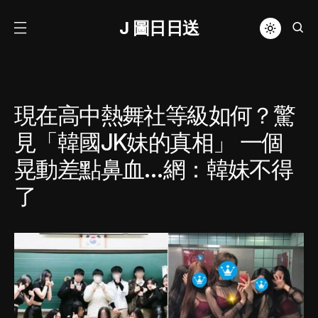
J 圖日日送
現在高中熱舞社等級如何？驚
見「韓國JK妹的真相」 一個
晃動差點鼻血…網：韓妹不得
了