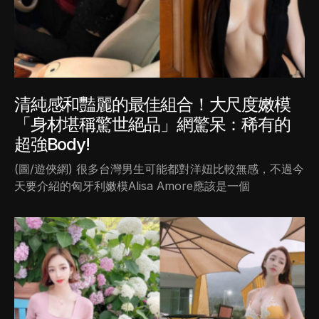
清純感和豔麗的最佳組合！大尺度嫩模
「身材堪稱驚世絕品」網驚呆：稀有的
超強Body!
(圖/遊俠網) 很多台灣男生可能都對洋妞比較無感，不過今
天要介紹的匈牙利嫩模Alisa Amore應該是一個