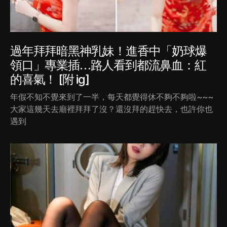
過年拜拜暗黑神乳妹！進香中「奶球爆
領口」專業插…路人看到都流鼻血：紅
的喜氣！ [附 ig]
年假不知不覺來到了一半，每天都覺得休不夠不夠啦~~~
大家這幾天去廟裡拜拜了沒？還沒拜的趕快去，也許你也
遇到