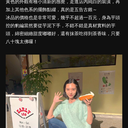
黃色的外觀有種小清新的感覺，走進店內純白的裝潢，再
加上其他色系的擺飾點綴，真的是五告古錐～
冰品的價格也是非常可愛，幾乎不超過一百元，身為芋頭
控的豹編當然要從芋泥下手，不錯不錯是真材實料的芋
頭，綿密細緻甜度嘟嘟好，還有抹茶吃得到茶香味，只要
八十塊太佛囉！