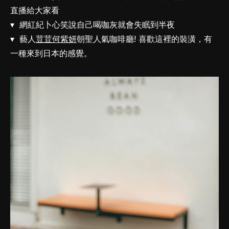
直播給大家看
▾ 網紅紀卜心笑說自己喝咖灰就會失眠到半夜
▾ 藝人
荳荳何紫妍
朝聖人氣咖啡廳! 喜歡這裡的裝潢，有
一種來到日本的感覺。