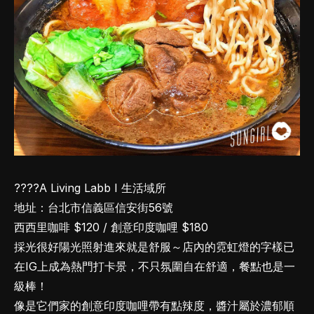
????A Living Labb I 生活域所
地址：台北市信義區信安街56號
西西里咖啡 $120 / 創意印度咖哩 $180
採光很好陽光照射進來就是舒服～店內的霓虹燈的字樣已
在IG上成為熱門打卡景，不只氛圍自在舒適，餐點也是一
級棒！
像是它們家的創意印度咖哩帶有點辣度，醬汁屬於濃郁順