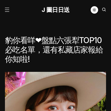
J 圖日日送
豹你看咩❤盤點六張犁TOP10
必吃名單，還有私藏店家報給
你知啦!