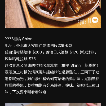
????柑橘 Shinn
地址：臺北市大安區仁愛路四段228-6號
雞白湯柑橘蛤蜊 $260 / 醬油日式油麵 $170 (乾拉麵) /
辣味噌乾拉麵 $75
經濟實惠又健康的拉麵名單就非「柑橘 Shinn」莫屬啦！
湯頭加上柑橘的清爽滋味讓編輯吃過超難忘，三兩下子連
湯都喝光光，雞白湯柑橘蛤蜊有蛤蜊的鮮甜味，尾韻帶點
柑橘的香氣，乾拉麵則有分為醬油、鹽味、辣味噌三種口
味，下次要來嚐看看味道!