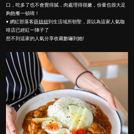
口，吃多了也不會覺得膩，肉處理得很嫩，份量也很大足
夠飽餐一頓唷！
▾ 網紅部落客
薛妞妞
到生活域所朝聖，原以為這家人氣咖
啡店已經紅一陣子了
想不到這家的人氣分享收藏數嚇到她!