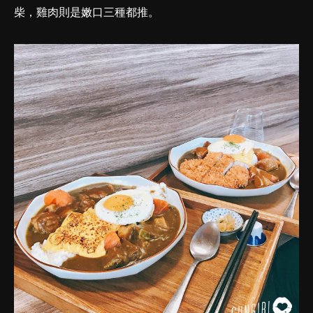
柴，雞肉則是嫩口三種都推。