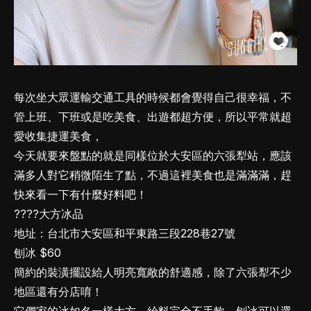
每次坐大眾運輸交通工具的時候都會覺得自己很幸福，不
管上班、下班或是吃美食、出遊都超方便，所以平常就超
愛收集捷運美食，
今天就要來盤點的就是同樣位於大安區的六張犁站，應該
滿多人對它稍微陌生了點，不過這裡美食也是滿滿滿，趕
快來看一下有什麼好料吧！
????大方冰品
地址：台北市大安區和平東路三段228巷27號
刨冰 $60
簡約的裝潢擺設給人明亮寬敞的舒適感，除了六張犁不少
地區還有分店唷！