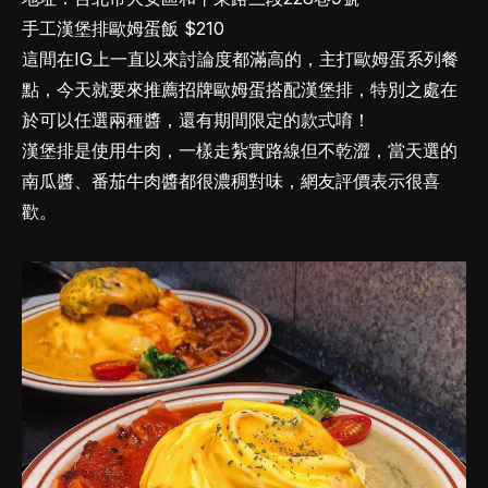
手工漢堡排歐姆蛋飯 $210
這間在IG上一直以來討論度都滿高的，主打歐姆蛋系列餐
點，今天就要來推薦招牌歐姆蛋搭配漢堡排，特別之處在
於可以任選兩種醬，還有期間限定的款式唷！
漢堡排是使用牛肉，一樣走紮實路線但不乾澀，當天選的
南瓜醬、番茄牛肉醬都很濃稠對味，網友評價表示很喜
歡。