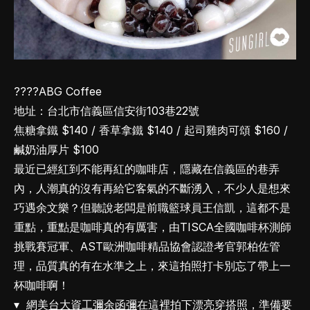
????ABG Coffee
地址：台北市信義區信安街103巷22號
焦糖拿鐵 $140 / 香草拿鐵 $140 / 起司雞肉可頌 $160 /
鹹奶油厚片 $100
最近已經紅到不能再紅的咖啡店，隱藏在信義區的巷弄
內，人潮真的沒有再給它客氣的不斷湧入，不少人是想來
巧遇余文樂？但聽說老闆是前職籃球員王信凱，這都不是
重點，重點是咖啡真的有厲害，由TISCA全國咖啡杯測師
挑戰賽冠軍、AST歐洲咖啡精品協會認證考官郭柏佐管
理，品質真的有在水準之上，來這拍照打卡別忘了帶上一
杯咖啡啊！
▾ 網美
台大資工彌余函彌
在這裡拍下漂亮穿搭照，準備要