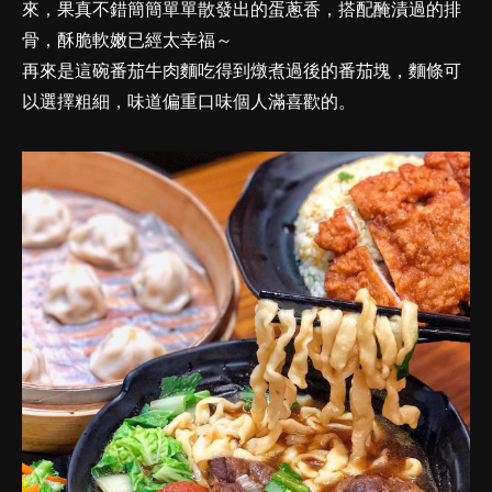
來，果真不錯簡簡單單散發出的蛋蔥香，搭配醃漬過的排
骨，酥脆軟嫩已經太幸福～
再來是這碗番茄牛肉麵吃得到燉煮過後的番茄塊，麵條可
以選擇粗細，味道偏重口味個人滿喜歡的。