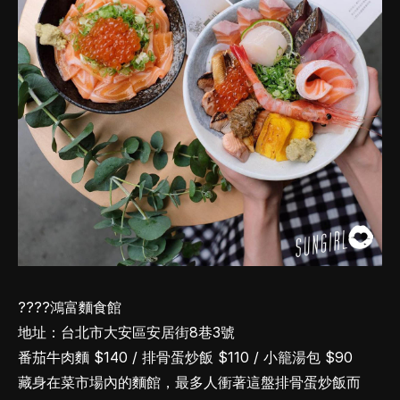
????鴻富麵食館
地址：台北市大安區安居街8巷3號
番茄牛肉麵 $140 / 排骨蛋炒飯 $110 / 小籠湯包 $90
藏身在菜市場內的麵館，最多人衝著這盤排骨蛋炒飯而