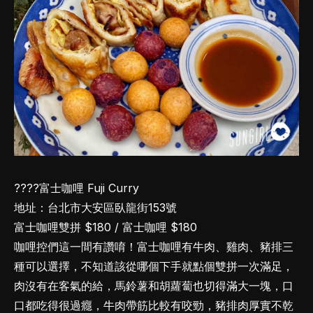
????富士咖哩 Fuji Curry
地址：台北市大安區臥龍街153號
富士咖哩雙拼 $180 / 富士咖哩 $180
咖哩控們這一間有讚唷！富士咖哩有牛肉、雞肉、豬排三
種可以選擇，不知道該從哪個下手就點個雙拼一次滿足，
肉沒有在客氣的給，馬鈴薯和胡蘿蔔也切得滿大一塊，口
口都吃得很過癮，牛肉帶筋比較有咬勁，豬排肉厚實不乾