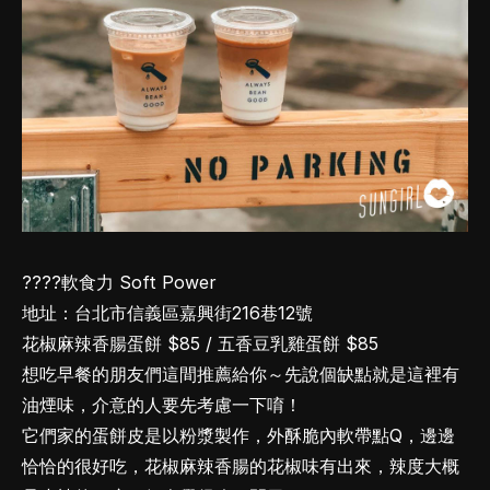
????軟食力 Soft Power
地址：台北市信義區嘉興街216巷12號
花椒麻辣香腸蛋餅 $85 / 五香豆乳雞蛋餅 $85
想吃早餐的朋友們這間推薦給你～先說個缺點就是這裡有
油煙味，介意的人要先考慮一下唷！
它們家的蛋餅皮是以粉漿製作，外酥脆內軟帶點Q，邊邊
恰恰的很好吃，花椒麻辣香腸的花椒味有出來，辣度大概