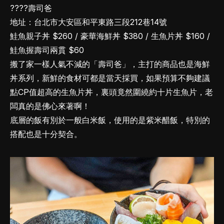
????壽司爸
地址：台北市大安區和平東路三段212巷14號
鮭魚親子丼 $260 / 豪華海鮮丼 $380 / 生魚片丼 $160 /
鮭魚握壽司兩貫 $60
搬了家一樣人氣不減的「壽司爸」，主打的商品也是海鮮
丼系列，新鮮的食材可都是當天採買，如果預算不夠建議
點CP值超高的生魚片丼，裏頭竟然圍繞約十片生魚片，老
闆真的是佛心來著啊！
底層的飯有別於一般白米飯，使用的是紫米醋飯，特別的
搭配也是十分契合。