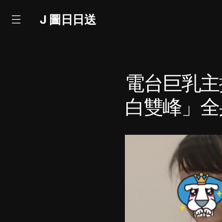
J 圖日日送
電台巨乳主
白雙峰」全