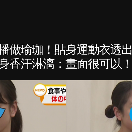
播做瑜珈！貼身運動衣透
身香汗淋漓：畫面很可以