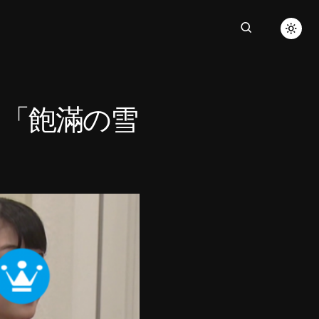
出「飽滿の雪
！