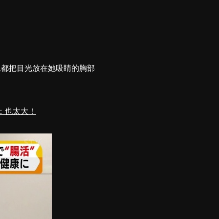
像都把目光放在她吸睛的胸部
：也太大！