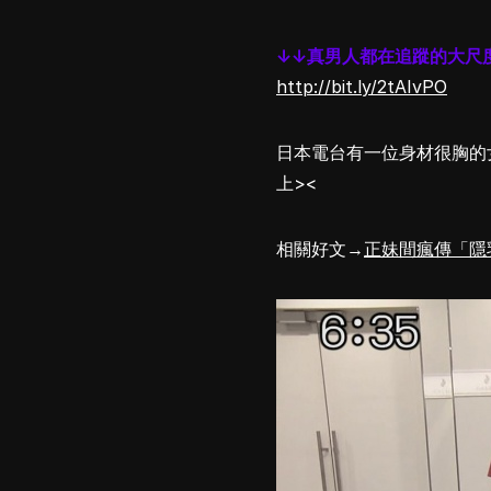
↓↓真男人都在追蹤的大尺
http://bit.ly/2tAIvPO
日本電台有一位身材很胸的
上><
相關好文→
正妹間瘋傳「隱