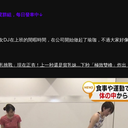
度群組，每日發車中↓
女DJ在上班的閒暇時間，在公司開始做起了瑜珈，不過大家好
乳挑戰」現在正夯！上一秒還是貧乳妹…下秒「極致雙峰」炸出