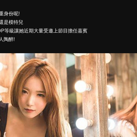
重身份呢!
還是模特兒
OP等級讓她近期大量受邀上節目擔任嘉賓
人陶醉!