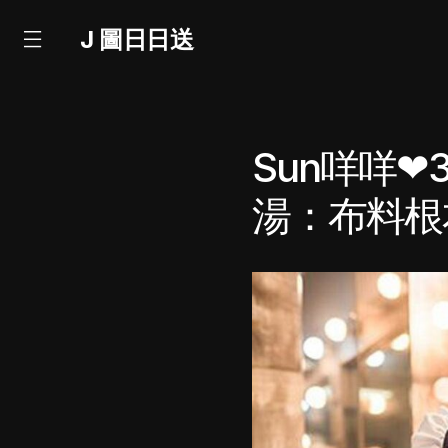
J 圖日日送
Sun咩咩❤
湯：布料根本