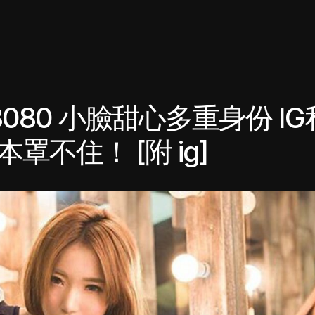
3080 小臉甜心多重身份 I
罩不住！ [附 ig]