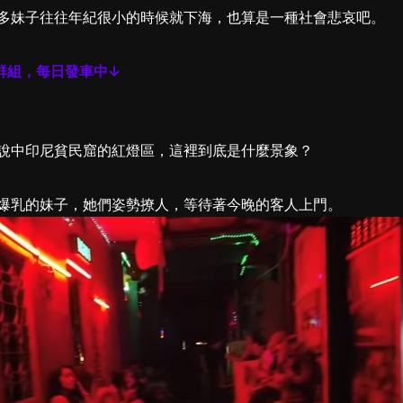
多妹子往往年紀很小的時候就下海，也算是一種社會悲哀吧。
群組，每日發車中↓
說中印尼貧民窟的紅燈區，這裡到底是什麼景象？
爆乳的妹子，她們姿勢撩人，等待著今晚的客人上門。