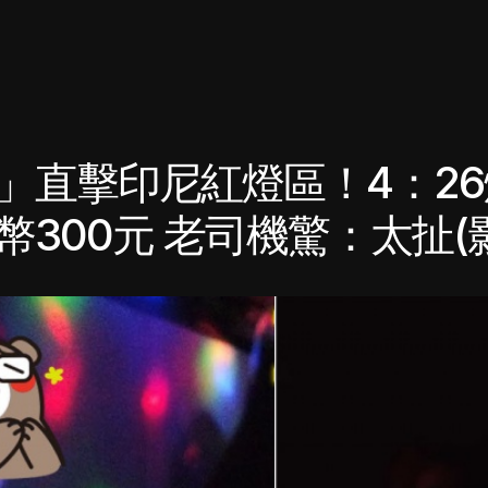
」直擊印尼紅燈區！4：2
300元 老司機驚：太扯(影