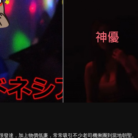
很發達，加上物價低廉，常常吸引不少老司機揪團到當地朝聖。