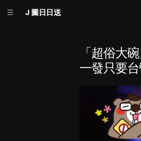
J 圖日日送
「超俗大碗
一發只要台幣