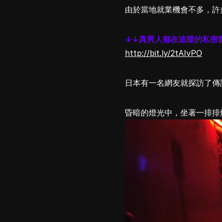
由於當地就業機會不多，許
↓↓真男人都在追蹤的私密
http://bit.ly/2tAIvPO
日本有一名網友就探訪了傳
昏暗的燈光中，坐著一排排