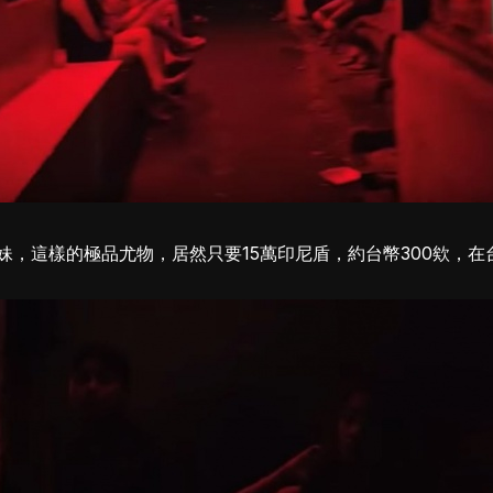
妹，這樣的極品尤物，居然只要15萬印尼盾，約台幣300欸，