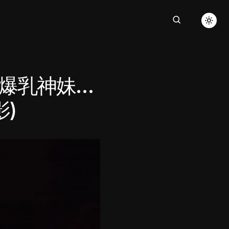
6爆乳神妹…
)