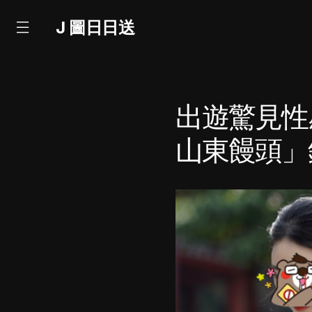
J 圖日日送
出遊驚見性
山東饅頭」