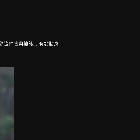
馭這件古典旗袍，有點貼身