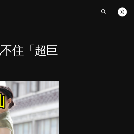
包不住「超巨
！