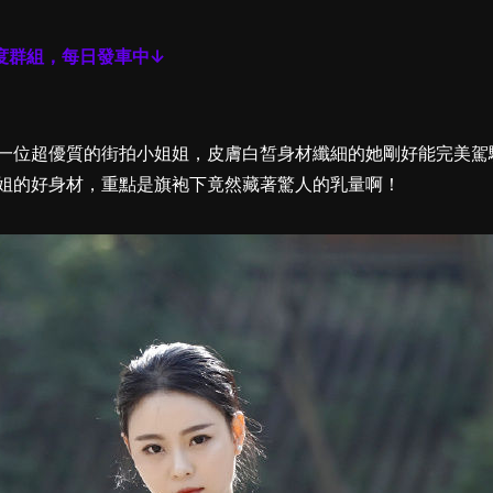
度群組，每日發車中↓
一位超優質的街拍小姐姐，皮膚白皙身材纖細的她剛好能完美駕
姐的好身材，重點是旗袍下竟然藏著驚人的乳量啊！