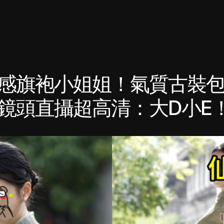
感旗袍小姐姐！氣質古裝
鏡頭直攝超高清：大D小E