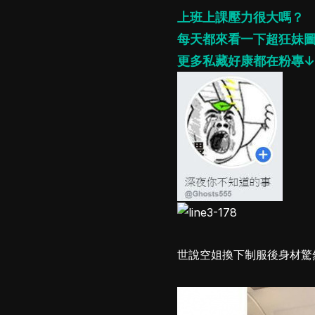
上班上課壓力很大嗎？
每天都來看一下超狂妹
更多私藏好康都在粉專↓
世說空姐換下制服後身材驚