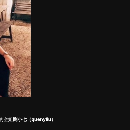
的空姐
劉小七（quenyliu）