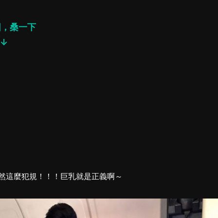
圖，桑一下
↓
然這麼犯規！！！巨乳就是正義啊～