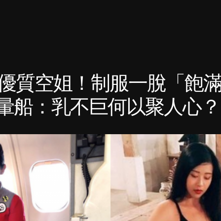
優質空姐！制服一脫「飽
船：乳不巨何以聚人心？ [附