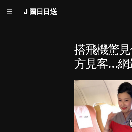
J 圖日日送
搭飛機驚見
方見客…網暈