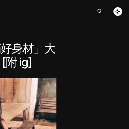
滿好身材」大
 ig]