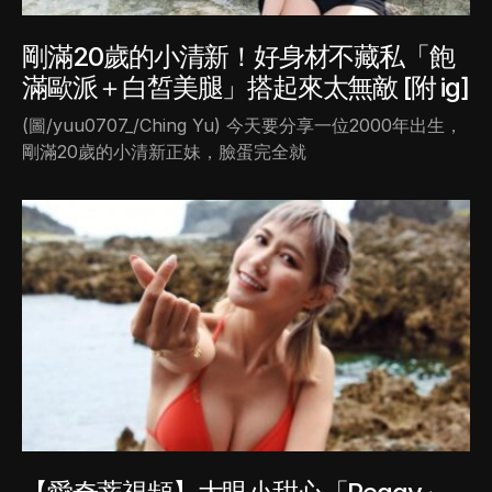
剛滿20歲的小清新！好身材不藏私「飽
滿歐派＋白皙美腿」搭起來太無敵 [附 ig]
(圖/yuu0707_/Ching Yu) 今天要分享一位2000年出生，
剛滿20歲的小清新正妹，臉蛋完全就