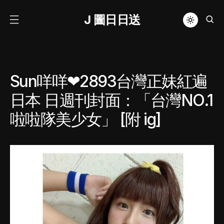
J 圖日日送
Sun咩咩❤2893台灣正妹紅遍
日本 日週刊封面：「台灣NO.1
啦啦隊美少女」 [附 ig]