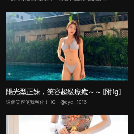
陽光型正妹，笑容超級療癒～～ [附 ig]
這個笑容使我融化！ IG：@cyc__1016