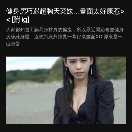
健身房巧遇超胸天菜妹…畫面太好康惹>
< [附 ig]
大家都知道工藤我身材真的偏瘦，所以最近開始會去健身
房練練身體，沒想到意外撞見一幕好康畫面XD 原來是一
位臉蛋