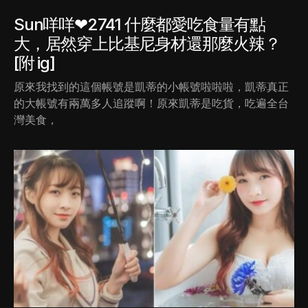
Sun咩咩❤2741 什麼都愛吃食量有點
大，居然穿上比基尼身材還那麼火辣？
[附 ig]
原來我找到的這個帳號是凱蒂的小帳號啦啦啦，凱蒂真正
的大帳號有兩萬多人追蹤啊！原來凱蒂是吃貨，吃遍全台
灣美食，