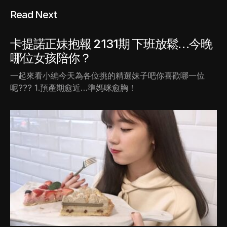
Read Next
卡提諾正妹抱報 2131期 下班放鬆…今晚
哪位女孩陪你？
一起來看小編今天為各位挑的精選妹子吧你喜歡哪一位
呢??? 1.預產期愈近…準媽咪愈胸！