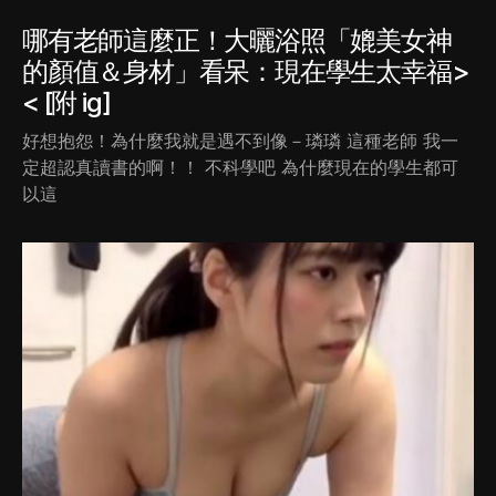
哪有老師這麼正！大曬浴照「媲美女神
的顏值＆身材」看呆：現在學生太幸福>
< [附 ig]
好想抱怨！為什麼我就是遇不到像－璘璘 這種老師 我一
定超認真讀書的啊！！ 不科學吧 為什麼現在的學生都可
以這