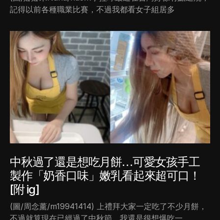
記得以前各種職業比賽，不過我都看女子組居多
中秋過了還是想吃月餅…可愛女孩手工
製作「奶香口味」嫩乳看起來超可口！
[附 ig]
(圖/周念薰/m19941414) 上禮拜大家一定吃了不少月餅，
不過就算現在已經過了中秋節，我還是很想爆吃一