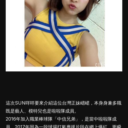
這次SUN咩咩要來介紹這位台灣正妹峮峮，本身身兼多職
既是藝人、模特兒也是啦啦隊成員。
2016年加入職業棒球隊「中信兄弟」，是當中啦啦隊成
員，2017年因為一段球場打氣應援片段在網上爆紅，更瞬