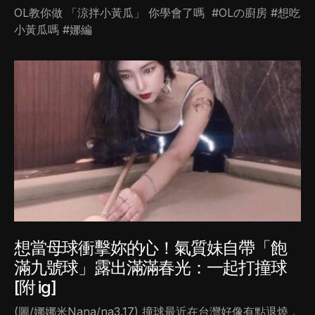
OL教你做 「涼拌小黃瓜」​ 你學會了嗎 ​ #OLの廚房 #想吃
小黃瓜嗎​ #娜編
想當母球衝擊妳的心！氣質妹自帶「飽
滿九號球」露出滿滿春光：一起打撞球
[附 ig]
(圖/娜娜米Nana/na3.17) 撞球最近在台灣好像有點退燒，