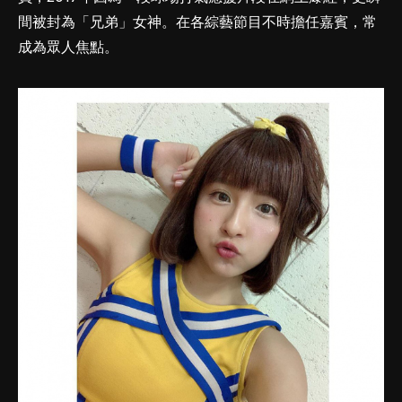
間被封為「兄弟」女神。在各綜藝節目不時擔任嘉賓，常
成為眾人焦點。