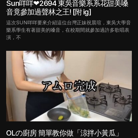
Sun咩咩❤2694 東吳音樂系系花甜美嗓
音竟參加過聲林之王! [附 ig]
這次SUN咩咩要來介紹這位台灣正妹祝晨瑄，東吳大學音
樂系學生有著甜美的嗓音，在校期間就參加過許多歌唱表
演，不
OLの廚房 簡單教你做「涼拌小黃瓜」​