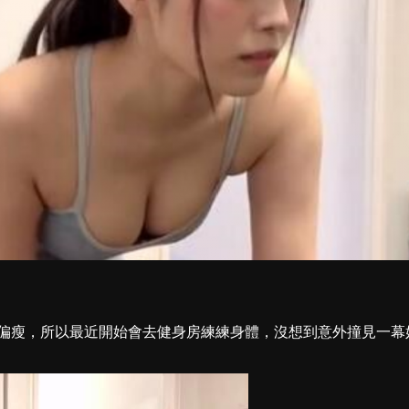
偏瘦，所以最近開始會去健身房練練身體，沒想到意外撞見一幕