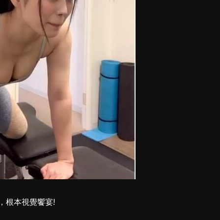
，根本視覺饗宴!