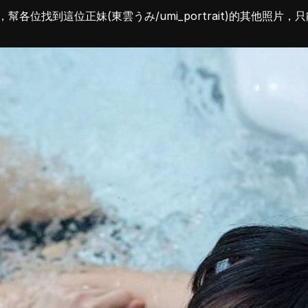
各位找到這位正妹(東雲うみ/umi_portrait)的其他照片，