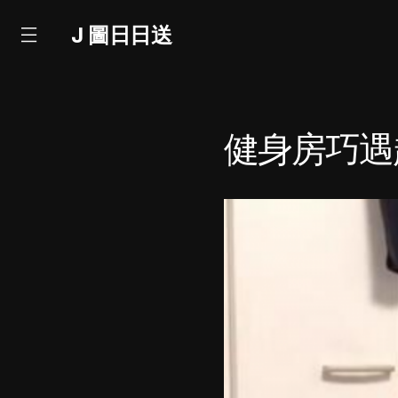
J 圖日日送
健身房巧遇超