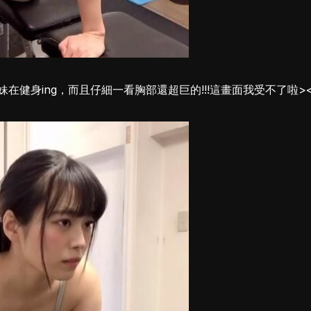
在健身ing，而且仔細一看胸部還超巨的!!!這畫面我受不了啦>