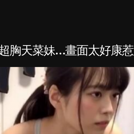
胸天菜妹…畫面太好康惹>< 