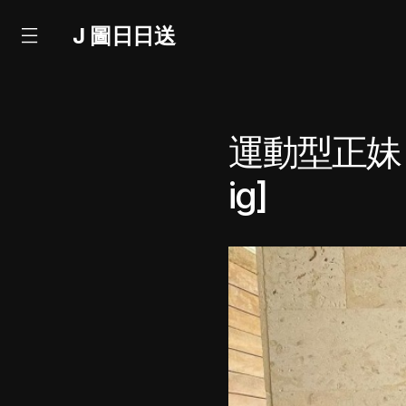
J 圖日日送
運動型正妹～
ig]