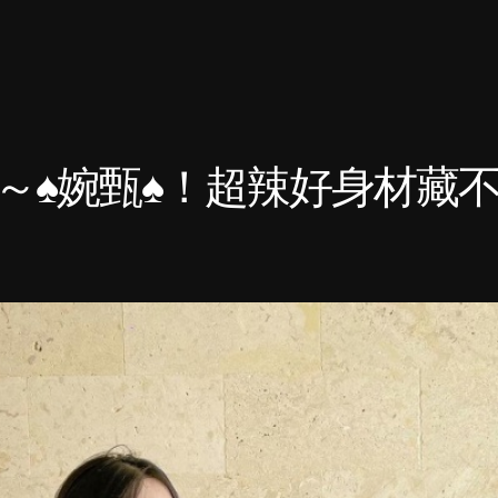
♠️婉甄♠️！超辣好身材藏不住>