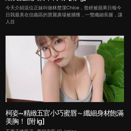
今天介紹這位正妹叫做林楚潔Chloe，曾經被蘋果日報今
日我最美在信義區的寶麗廣場被捕獲，一雙纖細長腿，讓
人目
柯姿~精緻五官小巧蜜唇～纖細身材飽滿
美胸！ [附 ig]