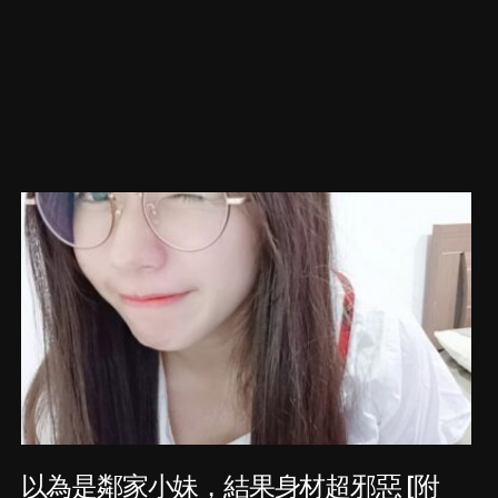
以為是鄰家小妹，結果身材超邪惡 [附