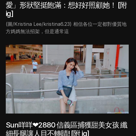
愛」形狀堅挺飽滿：想好好照顧她！ [附
ig]
(圖/Kristina Lee/kristina6.23) 相信各位一定都對優質地
方媽媽無法招架，但是通常這
Sun咩咩❤2880 信義區捕獲甜美女孩 纖
細長腿讓人目不轉睛! [附 ig]