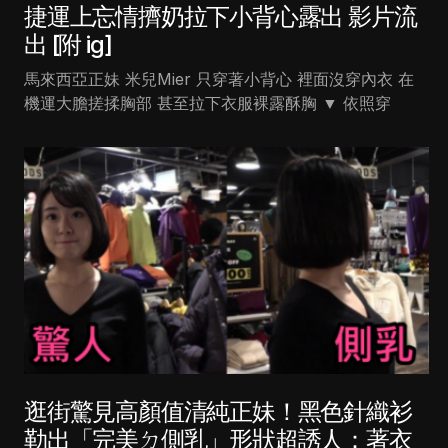
捷運上忘情擠奶拉下小背心露出 影片流
出 [附 ig]
馬來西亞正妹 米兒Mier 只穿著小背心 裡面沒穿內衣 在
機運大膽搓揉胸部 甚至拉下衣服裸露酥胸 ▼ 依照穿
逛街驚見高顏值清純正妹！黑色針織衫
勒出「完美ㄉ側乳」形狀超誘人：著衣