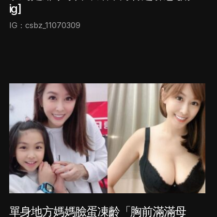
ig]
IG：csbz_11070309
單身地方媽媽臉蛋凍齡「胸前滿滿母