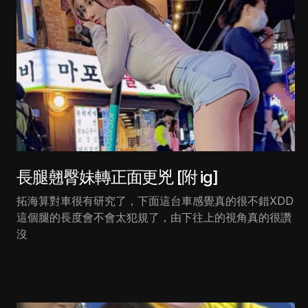
長腿翹臀妹轉正面更兇 [附 ig]
拓海算對車很有研究了，下面這台車感覺真的很不錯XDD
這個腿的長度會不會太犯規了，由下往上的視角真的很讚
沒