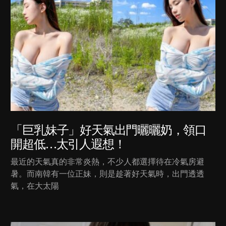
「巨乳妹子」好天氣出門曬曬奶，領口
開超低…太引人遐想！
最近的天氣真的非常炎熱，不少人都選擇待在冷氣房避
暑。而南韓有一位正妹，則是趁著好天氣時，出門透透
氣，在大太陽