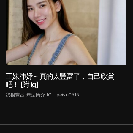
正妹沛妤～真的太豐富了，自己欣賞
吧！ [附 ig]
我很豐富 無法簡介 IG：peiyu0515