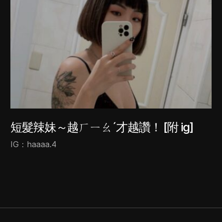
短髮辣妹～越ㄏㄧㄠˊ才越讚！ [附 ig]
IG：haaaa.4