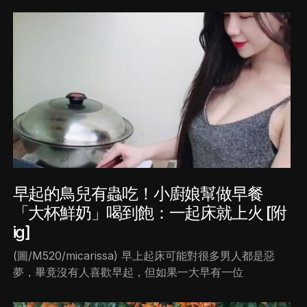
早起的鳥兒有蟲吃！小廚娘幫做早餐
「大杯鮮奶」喝到飽：一起床就上火 [附
ig]
(圖/M520/micarissa) 早上起床可能對很多男人都是惡
夢，畢竟沒有人喜歡早起，但如果一大早有一位