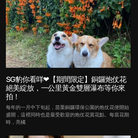
SG豹你看咩❤【期間限定】銅鑼炮仗花
絕美綻放，一公里黃金雙層瀑布等你來
拍！
每年的一月中下旬起，苗栗銅鑼環保公園的炮仗花便開始
盛開，這裡同時也是最受歡迎的炮仗花賞花點。每當花期
時，亮橘