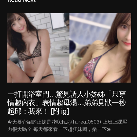
一打開浴室門…驚見誘人小姊姊「只穿
情趣內衣」表情超母湯…弟弟見狀一秒
起邱：我來！ [附 ig]
今天要介紹的正妹是花咲れあ(h_rea_0503) 上班上課壓
力很大嗎？ 每天都來看一下超狂妹圖，桑一下:e