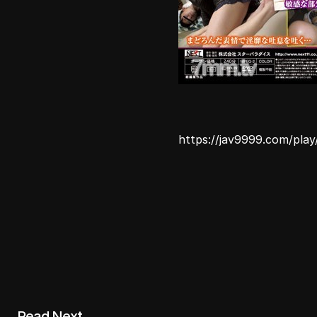
https://jav9999.com/pla
Read Next