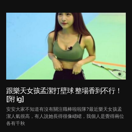
跟樂天女孩孟潔打壁球 整場香到不行！
[附 ig]
安安大家不知道有沒有關注職棒啦啦隊?最近樂天女孩孟
潔人氣很高，有人說她長得很像峮峮，我個人是覺得兩位
各有千秋