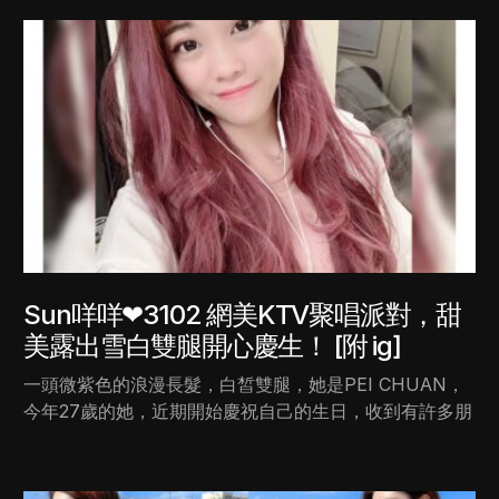
Sun咩咩❤3102 網美KTV聚唱派對，甜
美露出雪白雙腿開心慶生！ [附 ig]
一頭微紫色的浪漫長髮，白皙雙腿，她是PEI CHUAN，
今年27歲的她，近期開始慶祝自己的生日，收到有許多朋