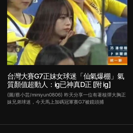
台灣大賽G7正妹女球迷「仙氣爆棚」氣
質顏值超動人：ig已神真D正 [附 ig]
(圖/蔡小芸/miniyun0806) 昨天分享一位有著核彈大胸正
妹兄弟球迷，今天馬上加碼冠軍賽G7被鏡頭捕