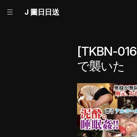
J 圖日日送
[TKBN-
で襲いた