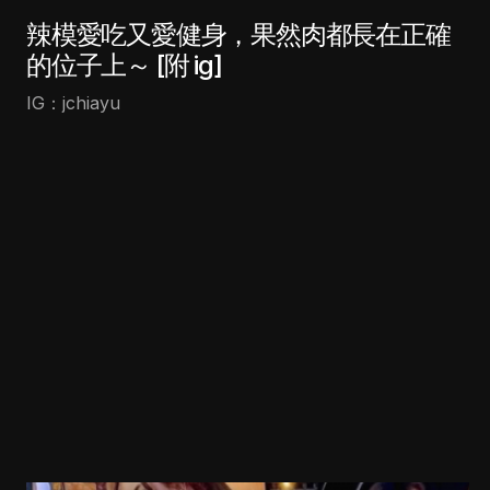
辣模愛吃又愛健身，果然肉都長在正確
的位子上～ [附 ig]
IG：jchiayu