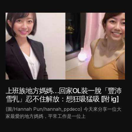
上班族地方媽媽…回家OL裝一脫「豐沛
雪乳」忍不住解放：想狂吸猛吸 [附 ig]
(圖/Hannah Pun/hannah_ppdeco) 今天來分享一位大
家最愛的地方媽媽，平常工作是一位上