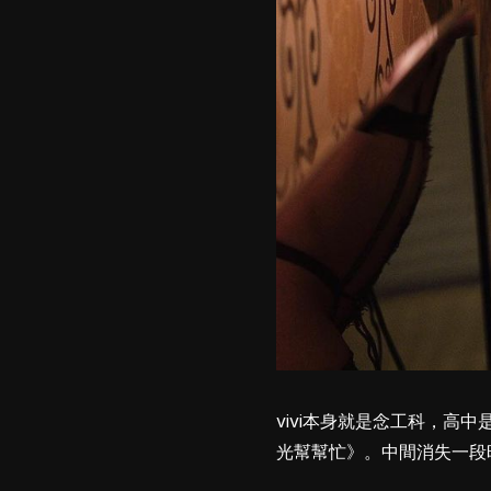
vivi本身就是念工科，
光幫幫忙》。中間消失一段