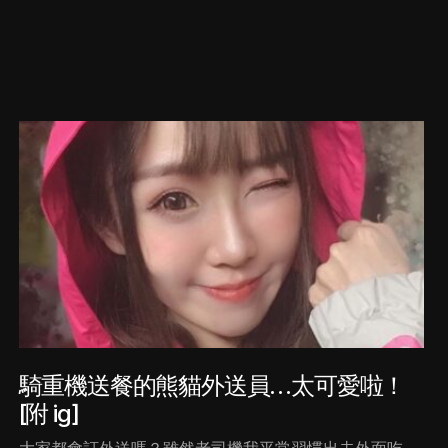
騎重機送餐的熊貓外送員…太可愛啦！
[附 ig]