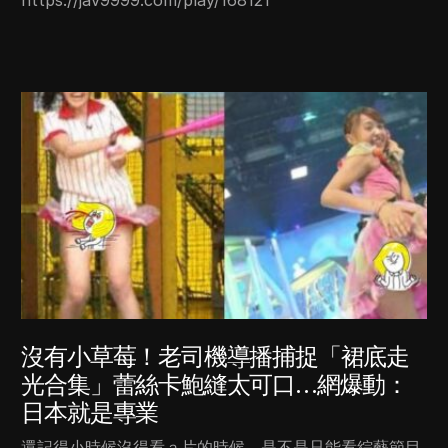
https://jav9999.com/play/168121
沒有小草莓！老司機導播捕捉「裙底走
光合集」蕾絲卡鮑縫太可口…網爆動：
日本就是專業
還記得小時候沒得看ａ片的時候，是不是只能看綜藝節目