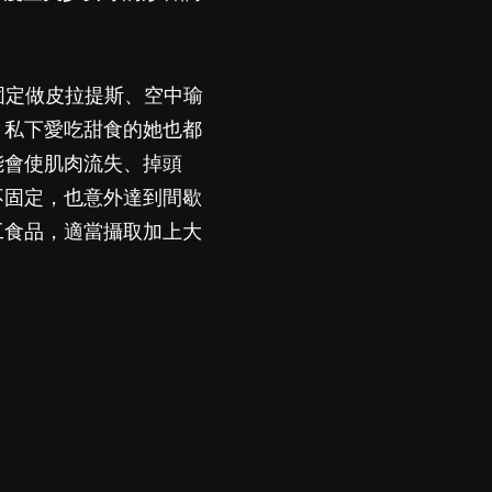
會固定做皮拉提斯、空中瑜
。私下愛吃甜食的她也都
能會使肌肉流失、掉頭
不固定，也意外達到間歇
工食品，適當攝取加上大