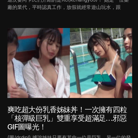
廠的業代，平時認真工作，放假就經常遊山玩水，跟
爽吃超大份乳香姊妹丼！一次擁有四粒
「核彈級巨乳」雙重享受超滿足…邪惡
GIF圖曝光！
(圖/drdinl) 據說姊妹只要有其中一位是巨乳，另一位的發