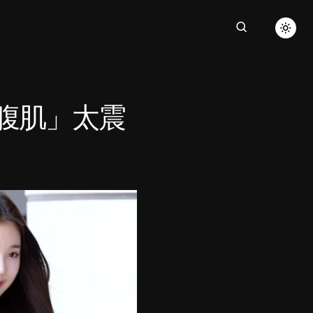
清腹肌」太震