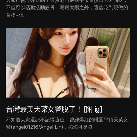
大家都會訂外送嗎？雖然老司機我平常習慣出去外面吃，
不但可以活動活動筋骨、曬曬太陽之外，還能吃到現做的
食物~但
台灣最美天菜女警脫了！ [附 ig]
不知道大家還記不記得這位，曾經爆紅的桃園平鎮天菜女
警(angel01216/Angel Lin)，拓海可是每