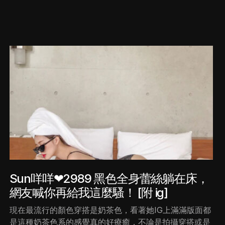
Sun咩咩❤2989 黑色全身蕾絲躺在床，
網友喊你再給我這麼騷！ [附 ig]
現在最流行的顏色穿搭是奶茶色，看著她IG上滿滿版面都
是這種奶茶色系的感覺真的好療癒，不論是拍攝穿搭或是