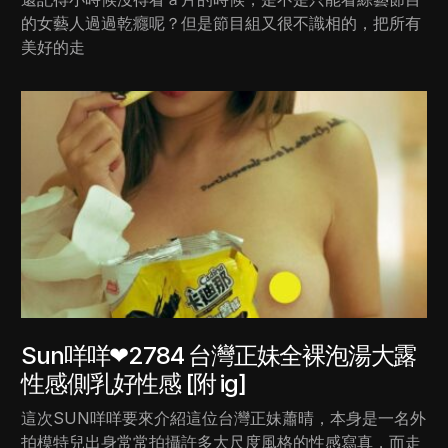
的女藝人過過乾癮呢？但是節目組又很不識相的，把所有
美好的走
Sun咩咩❤2784 台灣正妹全裸泡湯大露
性感側乳好性感 [附 ig]
這次SUN咩咩要來介紹這位台灣正妹蕭晴，本身是一名外
拍模特兒出身常常拍攝許多大尺度風格的性感寫真，而走