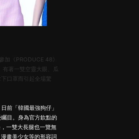
《PRODUCE 48》
。有著一雙空靈大眼、瓜
拿下口罩而引起全場驚
。日前「韓國最強狗仔」
最受矚目。身為官方欽點的
線條，一雙大長腿也一覽無
、漫畫美少女等的形容詞