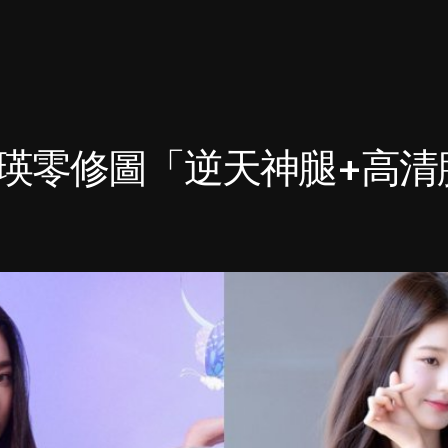
員瑛零修圖「逆天神腿+高