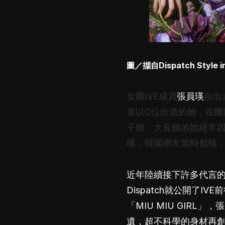
圖／擷自Dispatch Style
i
女團IVE成員
張員瑛
自出
並以C位出道的她，在團
子臉、大長腿的她經常
嘆，韓國網友當時都稱
近年陸續接下許多代言
Dispatch就公開了
「MIU MIU GIRL」，
張
遺，超不科學的身材再創