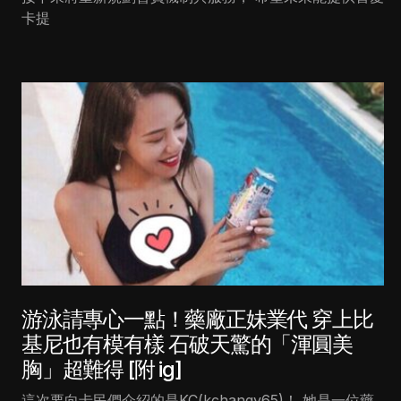
卡提
游泳請專心一點！藥廠正妹業代 穿上比
基尼也有模有樣 石破天驚的「渾圓美
胸」超難得 [附 ig]
這次要向卡民們介紹的是KC(kchangy65)！ 她是一位藥