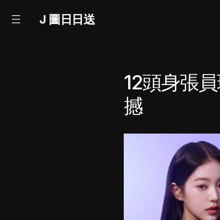
J 圖日日送
12頭身張
撼