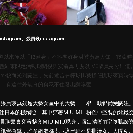
nstagram
、張員瑛
instagram
道以來便以「12頭身」不科學好身材被廣為人知，13歲時參加
體結束限定活動期間後與安俞真再度以IVE成員身分出道
因外貌而受到關注，先前還曾在棒球比賽擔任開球來賓時
：「有這種外貌真的會忍不住發出讚嘆聲。」
的
張員瑛
無疑是大勢
女星
中的大勢，一舉一動都備受關注
IVE前往日本的機場照，其中穿著MIU MIU粉色中空裝的她
員瑛
盡責穿著整套MIU MIU現身，露出清晰11字腹肌
視覺衝擊，許多網友都表示這已經不是撕漫女、人間AI